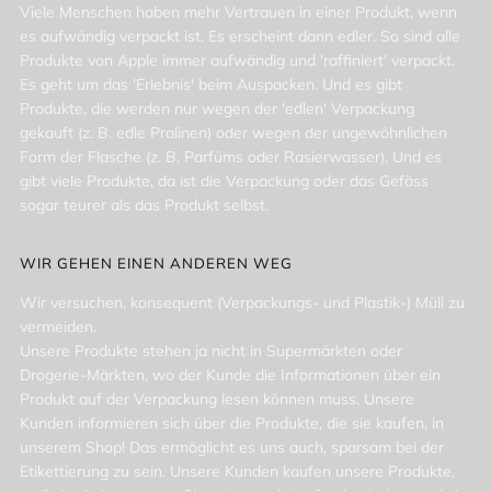
Viele Menschen haben mehr Vertrauen in einer Produkt, wenn
es aufwändig verpackt ist. Es erscheint dann edler. So sind alle
Produkte von Apple immer aufwändig und 'raffiniert' verpackt.
Es geht um das 'Erlebnis' beim Auspacken. Und es gibt
Produkte, die werden nur wegen der 'edlen' Verpackung
gekauft (z. B. edle Pralinen) oder wegen der ungewöhnlichen
Form der Flasche (z. B. Parfüms oder Rasierwasser). Und es
gibt viele Produkte, da ist die Verpackung oder das Gefäss
sogar teurer als das Produkt selbst.
WIR GEHEN EINEN ANDEREN WEG
Wir versuchen, konsequent (Verpackungs- und Plastik-) Müll zu
vermeiden.
Unsere Produkte stehen ja nicht in Supermärkten oder
Drogerie-Märkten, wo der Kunde die Informationen über ein
Produkt auf der Verpackung lesen können muss. Unsere
Kunden informieren sich über die Produkte, die sie kaufen, in
unserem Shop! Das ermöglicht es uns auch, sparsam bei der
Etikettierung zu sein. Unsere Kunden kaufen unsere Produkte,