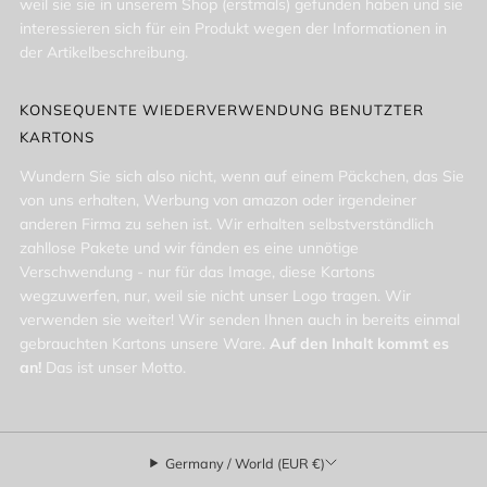
weil sie sie in unserem Shop (erstmals) gefunden haben und sie
interessieren sich für ein Produkt wegen der Informationen in
der Artikelbeschreibung.
KONSEQUENTE WIEDERVERWENDUNG BENUTZTER
KARTONS
Wundern Sie sich also nicht, wenn auf einem Päckchen, das Sie
von uns erhalten, Werbung von amazon oder irgendeiner
anderen Firma zu sehen ist. Wir erhalten selbstverständlich
zahllose Pakete und wir fänden es eine unnötige
Verschwendung - nur für das Image, diese Kartons
wegzuwerfen, nur, weil sie nicht unser Logo tragen. Wir
verwenden sie weiter! Wir senden Ihnen auch in bereits einmal
gebrauchten Kartons unsere Ware.
Auf den Inhalt kommt es
an!
Das ist unser Motto.
Germany / World (EUR €)