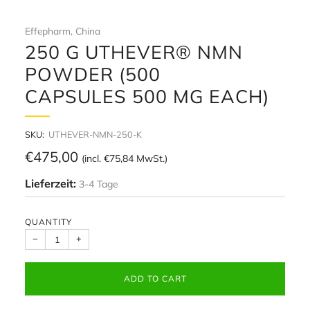
Effepharm, China
250 G UTHEVER® NMN
POWDER (500
CAPSULES 500 MG EACH)
SKU:
UTHEVER-NMN-250-K
Regular
€475,00
(incl.
€75,84
MwSt.)
price
Lieferzeit:
3-4 Tage
QUANTITY
−
+
ADD TO CART