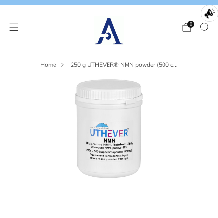
0
Home
250 g UTHEVER® NMN powder (500 c...
Loading
Loading
image:
image:
2
3