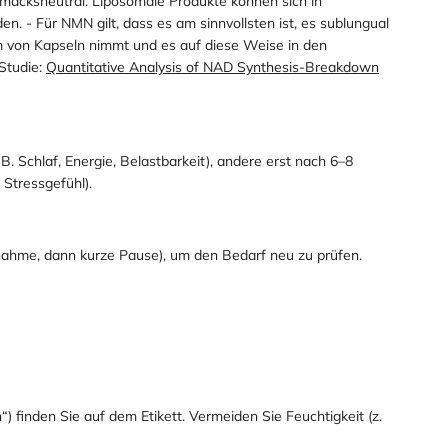
schmacksneutral. Liposomale Produkte können sich in
n. - Für NMN gilt, dass es am sinnvollsten ist, es sublungual
rm von Kapseln nimmt und es auf diese Weise in den
 Studie:
Quantitative Analysis of NAD Synthesis-Breakdown
 Schlaf, Energie, Belastbarkeit), andere erst nach 6–8
 Stressgefühl).
nahme, dann kurze Pause), um den Bedarf neu zu prüfen.
“) finden Sie auf dem Etikett. Vermeiden Sie Feuchtigkeit (z.