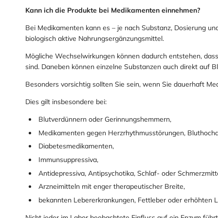
Kann ich die Produkte bei Medikamenten einnehmen?
Bei Medikamenten kann es – je nach Substanz, Dosierung und
biologisch aktive Nahrungsergänzungsmittel.
Mögliche Wechselwirkungen können dadurch entstehen, dass 
sind. Daneben können einzelne Substanzen auch direkt auf Bl
Besonders vorsichtig sollten Sie sein, wenn Sie dauerhaft M
Dies gilt insbesondere bei:
Blutverdünnern oder Gerinnungshemmern,
Medikamenten gegen Herzrhythmusstörungen, Bluthochdru
Diabetesmedikamenten,
Immunsuppressiva,
Antidepressiva, Antipsychotika, Schlaf- oder Schmerzmitt
Arzneimitteln mit enger therapeutischer Breite,
bekannten Lebererkrankungen, Fettleber oder erhöhten 
Nicht jeder im Labor beobachtete Einfluss auf ein Enzym fü