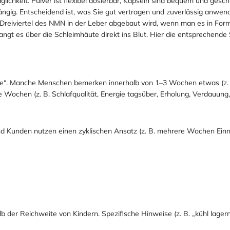
räglichkeit. Pulver ist flexibel dosierbar, Kapseln sind bequem und ge
ängig. Entscheidend ist, was Sie gut vertragen und zuverlässig anwende
il Dreiviertel des NMN in der Leber abgebaut wird, wenn man es in Fo
angt es über die Schleimhäute direkt ins Blut. Hier die entsprechende
se“. Manche Menschen bemerken innerhalb von 1–3 Wochen etwas (z. B.
Wochen (z. B. Schlafqualität, Energie tagsüber, Erholung, Verdauung,
nd Kunden nutzen einen zyklischen Ansatz (z. B. mehrere Wochen Ein
b der Reichweite von Kindern. Spezifische Hinweise (z. B. „kühl lagern