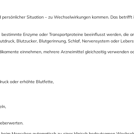
 persönlicher Situation – zu Wechselwirkungen kommen. Das betrifft 
bestimmte Enzyme oder Transportproteine beeinflusst werden, die a
utdruck, Blutzucker, Blutgerinnung, Schlaf, Nervensystem oder Lebers
edikamente einnehmen, mehrere Arzneimittel gleichzeitig verwenden o
Login required
Log in to your account to add products to your wishlist and view your
ck oder erhöhte Blutfette,
previously saved items.
Login
eln,
Leberwerten.
hrt beim Menschen automatisch zu einer klinisch bedeutsamen Wechsel