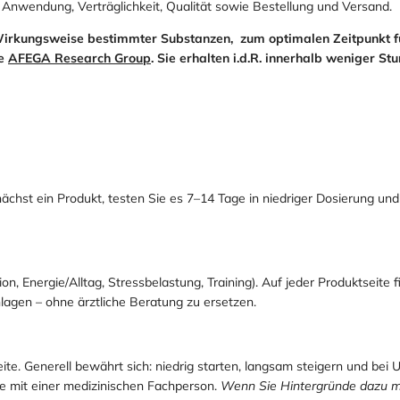
 Anwendung, Verträglichkeit, Qualität sowie Bestellung und Versand.
Wirkungsweise bestimmter Substanzen, zum optimalen Zeitpunkt f
ie
AFEGA Research Group
. Sie erhalten i.d.R. innerhalb weniger St
nächst ein Produkt, testen Sie es 7–14 Tage in niedriger Dosierung u
ion, Energie/Alltag, Stressbelastung, Training). Auf jeder Produktsei
hlagen – ohne ärztliche Beratung zu ersetzen.
ite. Generell bewährt sich: niedrig starten, langsam steigern und bei 
 mit einer medizinischen Fachperson.
Wenn Sie Hintergründe dazu mö