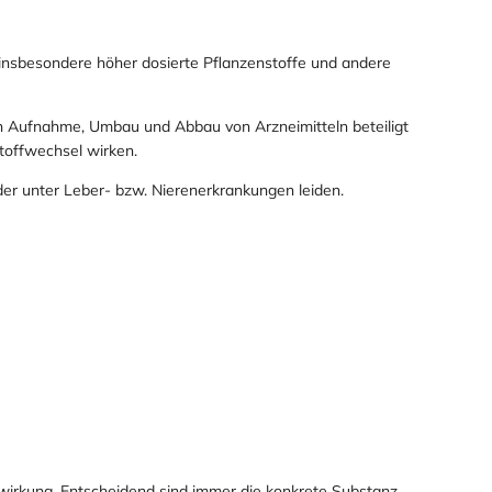
insbesondere höher dosierte Pflanzenstoffe und andere
n Aufnahme, Umbau und Abbau von Arzneimitteln beteiligt
toffwechsel wirken.
der unter Leber- bzw. Nierenerkrankungen leiden.
wirkung. Entscheidend sind immer die konkrete Substanz,