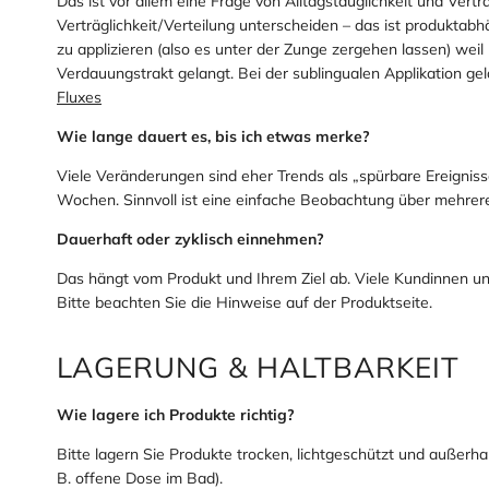
Das ist vor allem eine Frage von Alltagstauglichkeit und Vert
Verträglichkeit/Verteilung unterscheiden – das ist produktabh
zu applizieren (also es unter der Zunge zergehen lassen) we
Verdauungstrakt gelangt. Bei der sublingualen Applikation gel
Fluxes
Wie lange dauert es, bis ich etwas merke?
Viele Veränderungen sind eher Trends als „spürbare Ereignis
Wochen. Sinnvoll ist eine einfache Beobachtung über mehrere 
Dauerhaft oder zyklisch einnehmen?
Das hängt vom Produkt und Ihrem Ziel ab. Viele Kundinnen u
Bitte beachten Sie die Hinweise auf der Produktseite.
LAGERUNG & HALTBARKEIT
Wie lagere ich Produkte richtig?
Bitte lagern Sie Produkte trocken, lichtgeschützt und außerhal
B. offene Dose im Bad).