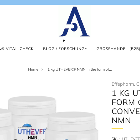
® VITAL-CHECK
BLOG / FORSCHUNG
GROSSHANDEL (B2B)
Home
1 kg UTHEVER® NMN in the form of...
Effepharm, C
1 KG 
FORM 
CONVE
NMN