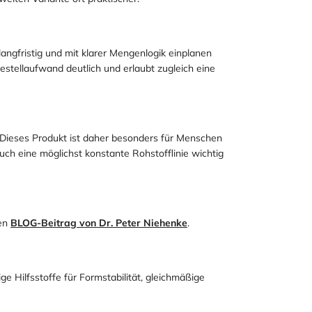
eiten Variante oft praktischer.
ngfristig und mit klarer Mengenlogik einplanen
stellaufwand deutlich und erlaubt zugleich eine
 Dieses Produkt ist daher besonders für Menschen
ch eine möglichst konstante Rohstofflinie wichtig
gen
BLOG-Beitrag von Dr. Peter Niehenke
.
e Hilfsstoffe für Formstabilität, gleichmäßige