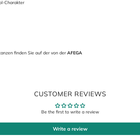
ol-Charakter
Login required
Log in to your account to add products to your wishlist and view your
previously saved items.
Login
anzen finden Sie auf der von der
AFEGA
CUSTOMER REVIEWS
Be the first to write a review
Write a review