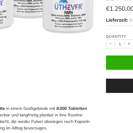
SKU:
UTHEVER
Regular
€1.250,0
price
Lieferzeit:
3
QUANTITY
−
+
tte
in einem Großgebinde mit
8.000 Tabletten
erbar und langfristig planbar in ihre Routine
dacht, die weder Pulver abwiegen noch Kapseln