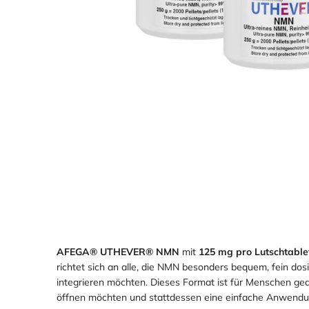
Loading
Loading
Loading
image:
image:
image:
2
3
4
AFEGA® UTHEVER® NMN
mit
125 mg pro Lutschtable
richtet sich an alle, die NMN besonders bequem, fein dosi
integrieren möchten. Dieses Format ist für Menschen ge