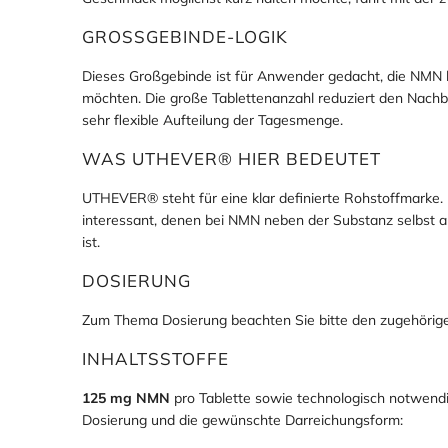
Geschmack möglichst kurz halten möchte, fährt mit der zw
GROSSGEBINDE-LOGIK
Dieses Großgebinde ist für Anwender gedacht, die NMN la
möchten. Die große Tablettenanzahl reduziert den Nachbe
sehr flexible Aufteilung der Tagesmenge.
WAS UTHEVER® HIER BEDEUTET
UTHEVER® steht für eine klar definierte Rohstoffmarke.
interessant, denen bei NMN neben der Substanz selbst au
ist.
DOSIERUNG
Zum Thema Dosierung beachten Sie bitte den zugehöri
INHALTSSTOFFE
125 mg NMN
pro Tablette sowie technologisch notwendig
Dosierung und die gewünschte Darreichungsform: