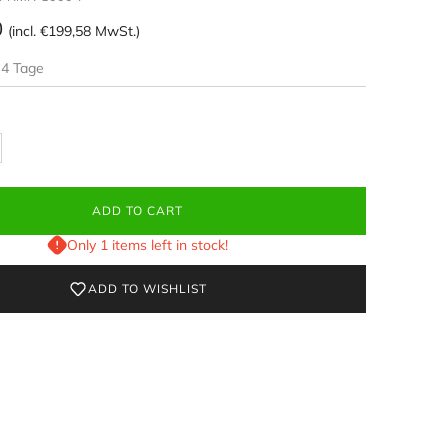
-NMN-1000-P
0
(incl.
€199,58
MwSt.)
-4 Tage
ADD TO CART
Only 1 items left in stock!
ADD TO WISHLIST