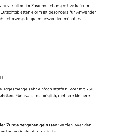
g im Alltag bevorzugen.
rd vor allem im Zusammenhang mit zellulärem
e Lutschtabletten-Form ist besonders für Anwender
d auch unterwegs bequem anwenden möchten.
HT
die Tagesmenge sehr einfach staffeln. Wer mit
250
bletten
. Ebenso ist es möglich, mehrere kleinere
 der Zunge zergehen gelassen
werden. Wer den