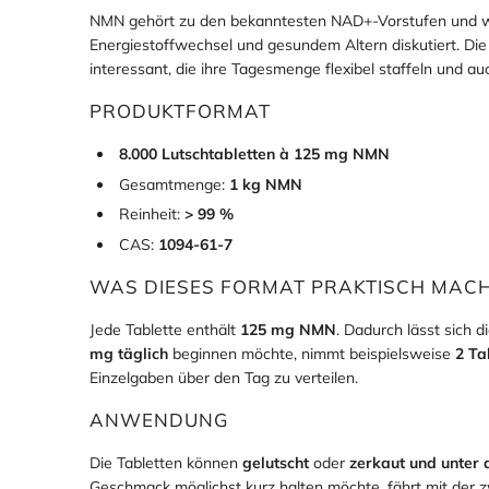
öffnen möchten und stattdessen eine einfache Anwendun
NMN gehört zu den bekanntesten NAD+-Vorstufen und wi
Energiestoffwechsel und gesundem Altern diskutiert. Di
interessant, die ihre Tagesmenge flexibel staffeln un
PRODUKTFORMAT
8.000 Lutschtabletten à 125 mg NMN
Gesamtmenge:
1 kg NMN
Reinheit:
> 99 %
CAS:
1094-61-7
WAS DIESES FORMAT PRAKTISCH MAC
Jede Tablette enthält
125 mg NMN
. Dadurch lässt sich 
mg täglich
beginnen möchte, nimmt beispielsweise
2 Ta
Einzelgaben über den Tag zu verteilen.
ANWENDUNG
Die Tabletten können
gelutscht
oder
zerkaut und unter