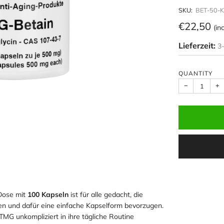
SKU:
BET-50-K
Regular
€22,50
(in
price
Lieferzeit:
3
QUANTITY
−
+
 Dose mit
100 Kapseln
ist für alle gedacht, die
en und dafür eine einfache Kapselform bevorzugen.
TMG unkompliziert in ihre tägliche Routine