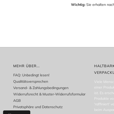
Wichtig:
Sie erhalten nac
MEHR ÜBER...
HALTBARK
VERPACK
FAQ: Unbedingt lesen!
Qualitätsversprechen
Viele Mensc
einer Produ
Versand- & Zahlungsbedingungen
ist. Es ersch
Widerrufsrecht & Muster-Widerrufsformular
Produkte vo
AGB
'raffiniert' 
Privatsphäre und Datenschutz
beim Auspac
Über uns