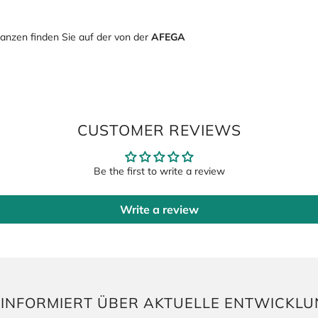
Login required
Log in to your account to add products to your wishlist and view your
anzen finden Sie auf der von der
AFEGA
previously saved items.
Login
CUSTOMER REVIEWS
Be the first to write a review
Write a review
E INFORMIERT ÜBER AKTUELLE ENTWICKLU