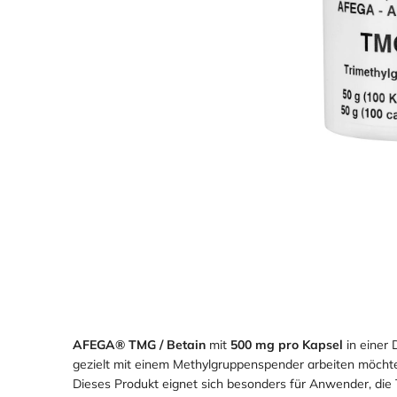
Loading
Loading
Loading
image:
image:
image:
2
3
4
AFEGA® TMG / Betain
mit
500 mg pro Kapsel
in einer
gezielt mit einem Methylgruppenspender arbeiten möcht
Dieses Produkt eignet sich besonders für Anwender, die 