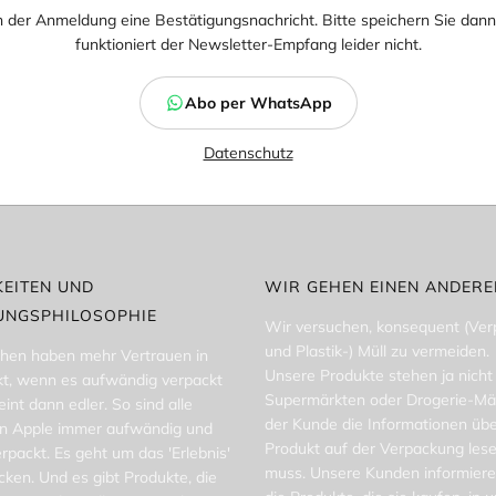
h der Anmeldung eine Bestätigungsnachricht. Bitte speichern Sie da
funktioniert der Newsletter-Empfang leider nicht.
Abo per WhatsApp
Datenschutz
EITEN UND
WIR GEHEN EINEN ANDER
UNGSPHILOSOPHIE
Wir versuchen, konsequent (Ve
und Plastik-) Müll zu vermeiden.
hen haben mehr Vertrauen in
Unsere Produkte stehen ja nicht 
kt, wenn es aufwändig verpackt
Supermärkten oder Drogerie-Mä
eint dann edler. So sind alle
der Kunde die Informationen übe
n Apple immer aufwändig und
Produkt auf der Verpackung les
verpackt. Es geht um das 'Erlebnis'
muss. Unsere Kunden informiere
ken. Und es gibt Produkte, die