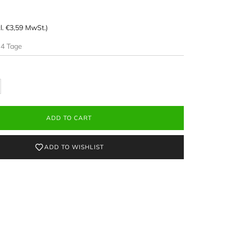
cl.
€3,59
MwSt.)
-4 Tage
ADD TO CART
ADD TO WISHLIST