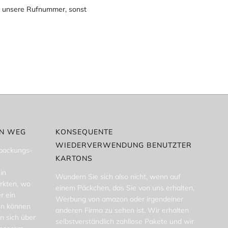
nn unsere Rufnummer, sonst
EN WEG
KONSEQUENTE
WIEDERVERWENDUNG BENUTZTER
rpackungs-
KARTONS
in
Wundern Sie sich also nicht, wenn auf
rkten, wo
einem Päckchen, das Sie von uns erhalten,
r ein
Werbung von amazon oder irgendeiner
en können
anderen Firma zu sehen ist. Wir erhalten
n sich über
selbstverständlich zahllose Pakete und wir