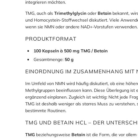
integrieren möchten.
TMG, auch als
Trimethylglycin
oder
Betain
bekannt, wir
und Homocystein-Stoffwechsel diskutiert. Viele Anwend
wenn sie NMN oder andere NAD+-Vorstufen verwenden.
PRODUKTFORMAT
100 Kapseln à 500 mg TMG / Betain
Gesamtmenge:
50 g
EINORDNUNG IM ZUSAMMENHANG MIT
Im Umfeld von NMN wird häufig diskutiert, ob eine höhe
Methylgruppen beeinflussen kann. Diese Überlegung ist 
ergänzend einplanen. Zugleich ist wichtig: Nicht jede Fra
TMG ist deshalb weniger als starres Muss zu verstehen, s
bestimmte Routinen.
TMG UND BETAIN HCL – DER UNTERSCH
TMG
beziehungsweise
Betain
ist die Form, die vor alle