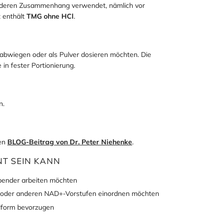
 anderen Zusammenhang verwendet, nämlich vor
 enthält
TMG ohne HCl
.
 abwiegen oder als Pulver dosieren möchten. Die
 in fester Portionierung.
n.
gen
BLOG-Beitrag von Dr. Peter Niehenke
.
NT SEIN KANN
spender arbeiten möchten
oder anderen NAD+-Vorstufen einordnen möchten
selform bevorzugen