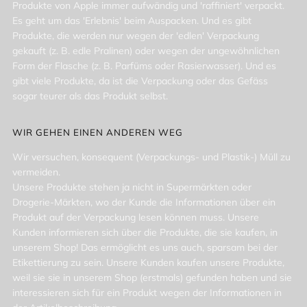
Produkte von Apple immer aufwändig und 'raffiniert' verpackt.
Es geht um das 'Erlebnis' beim Auspacken. Und es gibt
Produkte, die werden nur wegen der 'edlen' Verpackung
gekauft (z. B. edle Pralinen) oder wegen der ungewöhnlichen
Form der Flasche (z. B. Parfüms oder Rasierwasser). Und es
gibt viele Produkte, da ist die Verpackung oder das Gefäss
sogar teurer als das Produkt selbst.
WIR GEHEN EINEN ANDEREN WEG
Wir versuchen, konsequent (Verpackungs- und Plastik-) Müll zu
vermeiden.
Unsere Produkte stehen ja nicht in Supermärkten oder
Drogerie-Märkten, wo der Kunde die Informationen über ein
Produkt auf der Verpackung lesen können muss. Unsere
Kunden informieren sich über die Produkte, die sie kaufen, in
unserem Shop! Das ermöglicht es uns auch, sparsam bei der
Etikettierung zu sein. Unsere Kunden kaufen unsere Produkte,
weil sie sie in unserem Shop (erstmals) gefunden haben und sie
interessieren sich für ein Produkt wegen der Informationen in