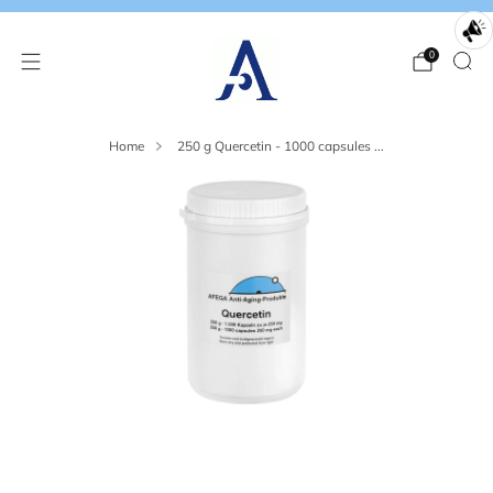
0
Home
250 g Quercetin - 1000 capsules ...
Loading
Loading
image:
image:
2
3