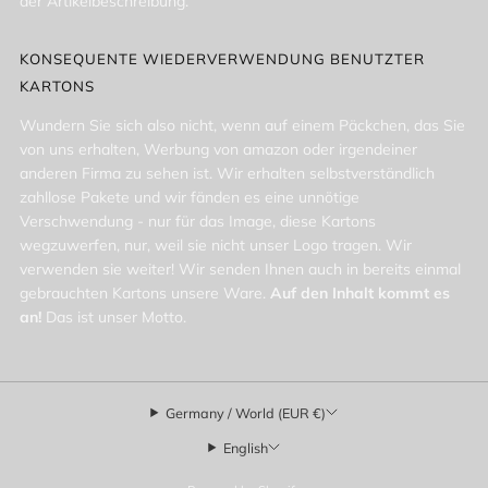
der Artikelbeschreibung.
KONSEQUENTE WIEDERVERWENDUNG BENUTZTER
KARTONS
Wundern Sie sich also nicht, wenn auf einem Päckchen, das Sie
von uns erhalten, Werbung von amazon oder irgendeiner
anderen Firma zu sehen ist. Wir erhalten selbstverständlich
zahllose Pakete und wir fänden es eine unnötige
Verschwendung - nur für das Image, diese Kartons
wegzuwerfen, nur, weil sie nicht unser Logo tragen. Wir
verwenden sie weiter! Wir senden Ihnen auch in bereits einmal
gebrauchten Kartons unsere Ware.
Auf den Inhalt kommt es
an!
Das ist unser Motto.
Germany / World (EUR €)
English