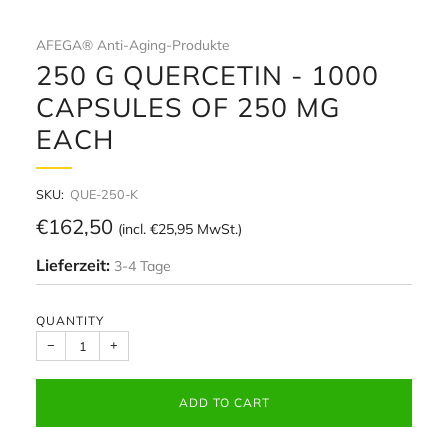
AFEGA® Anti-Aging-Produkte
250 G QUERCETIN - 1000
CAPSULES OF 250 MG
EACH
SKU:
QUE-250-K
Regular
€162,50
(incl.
€25,95
MwSt.)
price
Lieferzeit:
3-4 Tage
QUANTITY
−
+
ADD TO CART