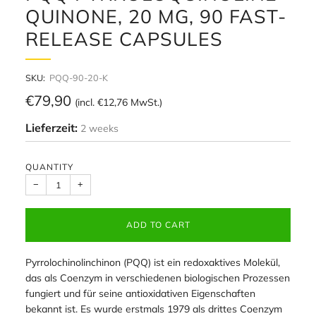
QUINONE, 20 MG, 90 FAST-
RELEASE CAPSULES
SKU:
PQQ-90-20-K
Regular
€79,90
(incl.
€12,76
MwSt.)
price
Lieferzeit:
2 weeks
QUANTITY
−
+
ADD TO CART
Pyrrolochinolinchinon (PQQ) ist ein redoxaktives Molekül,
das als Coenzym in verschiedenen biologischen Prozessen
fungiert und für seine antioxidativen Eigenschaften
bekannt ist. Es wurde erstmals 1979 als drittes Coenzym