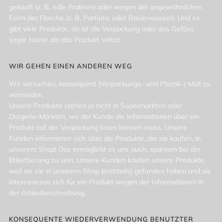
gekauft (z. B. edle Pralinen) oder wegen der ungewöhnlichen
Form der Flasche (z. B. Parfüms oder Rasierwasser). Und es
gibt viele Produkte, da ist die Verpackung oder das Gefäss
sogar teurer als das Produkt selbst.
WIR GEHEN EINEN ANDEREN WEG
Wir versuchen, konsequent (Verpackungs- und Plastik-) Müll zu
vermeiden.
Unsere Produkte stehen ja nicht in Supermärkten oder
Drogerie-Märkten, wo der Kunde die Informationen über ein
Produkt auf der Verpackung lesen können muss. Unsere
Kunden informieren sich über die Produkte, die sie kaufen, in
unserem Shop! Das ermöglicht es uns auch, sparsam bei der
Etikettierung zu sein. Unsere Kunden kaufen unsere Produkte,
weil sie sie in unserem Shop (erstmals) gefunden haben und sie
interessieren sich für ein Produkt wegen der Informationen in
der Artikelbeschreibung.
KONSEQUENTE WIEDERVERWENDUNG BENUTZTER