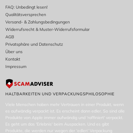
FAQ: Unbedingt lesen!
Qualitätsversprechen
Versand- & Zahlungsbedingungen
Widerrufsrecht & Muster-Widerrufsformular
AGB
Privatsphäre und Datenschutz
Über uns
Kontakt
Impressum
HALTBARKEITEN UND VERPACKUNGSPHILOSOPHIE
Viele Menschen haben mehr Vertrauen in einer Produkt, wenn
es aufwändig verpackt ist. Es erscheint dann edler. So sind alle
Produkte von Apple immer aufwändig und 'raffiniert' verpackt.
Es geht um das 'Erlebnis' beim Auspacken. Und es gibt
Produkte, die werden nur wegen der 'edlen' Verpackung