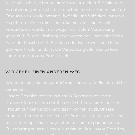
Viele Menschen haben mehr Vertrauen in einer Produkt, wenn
es aufwändig verpackt ist. Es erscheint dann edler. So sind alle
Produkte von Apple immer aufwändig und 'raffiniert' verpackt.
Es geht um das 'Erlebnis' beim Auspacken. Und es gibt
Produkte, die werden nur wegen der 'edlen' Verpackung
gekauft (z. B. edle Pralinen) oder wegen der ungewöhnlichen
Form der Flasche (z. B. Parfüms oder Rasierwasser). Und es
gibt viele Produkte, da ist die Verpackung oder das Gefäss
sogar teurer als das Produkt selbst.
WIR GEHEN EINEN ANDEREN WEG
Wir versuchen, konsequent (Verpackungs- und Plastik-) Müll zu
vermeiden.
Unsere Produkte stehen ja nicht in Supermärkten oder
Drogerie-Märkten, wo der Kunde die Informationen über ein
Produkt auf der Verpackung lesen können muss. Unsere
Kunden informieren sich über die Produkte, die sie kaufen, in
unserem Shop! Das ermöglicht es uns auch, sparsam bei der
Etikettierung zu sein. Unsere Kunden kaufen unsere Produkte,