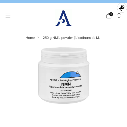
0
Home
250 g NMN powder (Nicotinamide M...
Loading
Loading
image:
image:
2
3