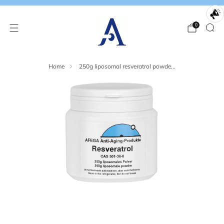
0
Home
250g liposomal resveratrol powde...
Loading
Loading
image:
image:
2
3