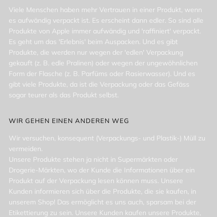
Viele Menschen haben mehr Vertrauen in einer Produkt, wenn
es aufwändig verpackt ist. Es erscheint dann edler. So sind alle
Produkte von Apple immer aufwändig und 'raffiniert' verpackt.
Es geht um das 'Erlebnis' beim Auspacken. Und es gibt
Produkte, die werden nur wegen der 'edlen' Verpackung
gekauft (z. B. edle Pralinen) oder wegen der ungewöhnlichen
Form der Flasche (z. B. Parfüms oder Rasierwasser). Und es
gibt viele Produkte, da ist die Verpackung oder das Gefäss
sogar teurer als das Produkt selbst.
WIR GEHEN EINEN ANDEREN WEG
Wir versuchen, konsequent (Verpackungs- und Plastik-) Müll zu
vermeiden.
Unsere Produkte stehen ja nicht in Supermärkten oder
Drogerie-Märkten, wo der Kunde die Informationen über ein
Produkt auf der Verpackung lesen können muss. Unsere
Kunden informieren sich über die Produkte, die sie kaufen, in
unserem Shop! Das ermöglicht es uns auch, sparsam bei der
Etikettierung zu sein. Unsere Kunden kaufen unsere Produkte,