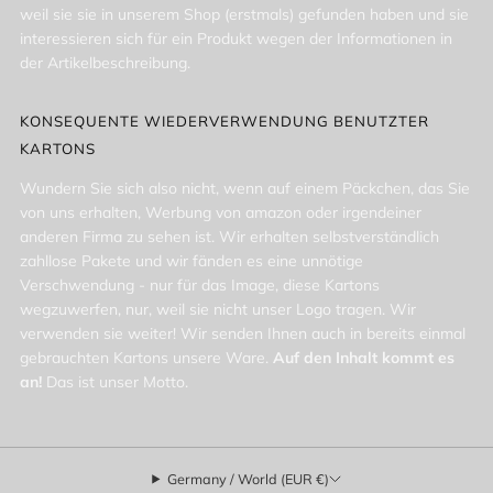
weil sie sie in unserem Shop (erstmals) gefunden haben und sie
interessieren sich für ein Produkt wegen der Informationen in
der Artikelbeschreibung.
KONSEQUENTE WIEDERVERWENDUNG BENUTZTER
KARTONS
Wundern Sie sich also nicht, wenn auf einem Päckchen, das Sie
von uns erhalten, Werbung von amazon oder irgendeiner
anderen Firma zu sehen ist. Wir erhalten selbstverständlich
zahllose Pakete und wir fänden es eine unnötige
Verschwendung - nur für das Image, diese Kartons
wegzuwerfen, nur, weil sie nicht unser Logo tragen. Wir
verwenden sie weiter! Wir senden Ihnen auch in bereits einmal
gebrauchten Kartons unsere Ware.
Auf den Inhalt kommt es
an!
Das ist unser Motto.
Germany / World (EUR €)