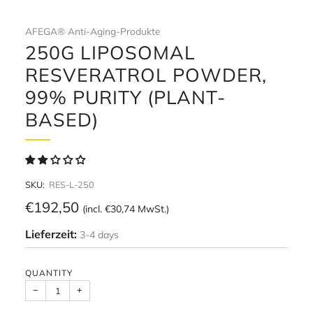
AFEGA® Anti-Aging-Produkte
250G LIPOSOMAL
RESVERATROL POWDER,
99% PURITY (PLANT-
BASED)
SKU:
RES-L-250
Regular
€192,50
(incl.
€30,74
MwSt.)
price
Lieferzeit:
3-4 days
QUANTITY
−
+