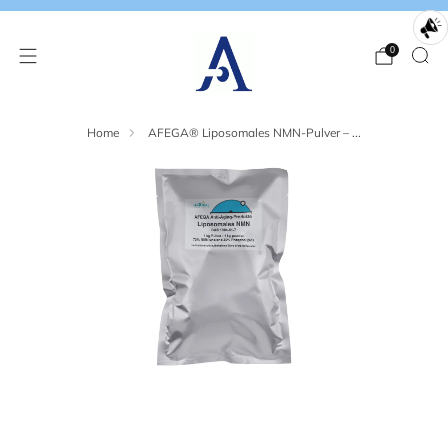
0
Home
AFEGA® Liposomales NMN-Pulver – ...
Loading
Loading
Loading
image:
image:
image:
2
3
4