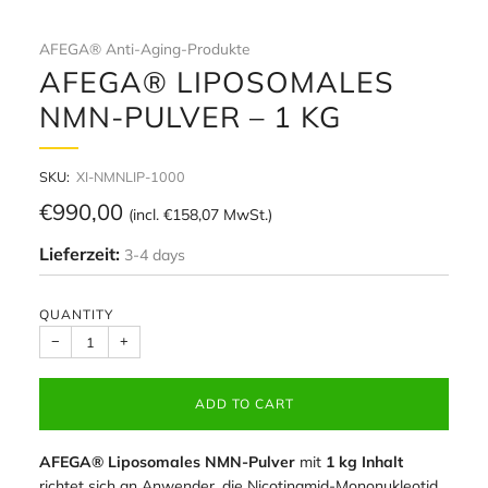
AFEGA® Anti-Aging-Produkte
AFEGA® LIPOSOMALES
NMN-PULVER – 1 KG
SKU:
XI-NMNLIP-1000
Regular
€990,00
(incl.
€158,07
MwSt.)
price
Lieferzeit:
3-4 days
QUANTITY
−
+
ADD TO CART
AFEGA® Liposomales NMN-Pulver
mit
1 kg Inhalt
richtet sich an Anwender, die Nicotinamid-Mononukleotid