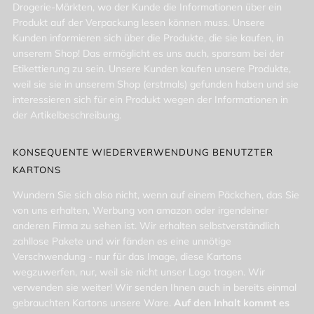
Drogerie-Märkten, wo der Kunde die Informationen über ein
Produkt auf der Verpackung lesen können muss. Unsere
Kunden informieren sich über die Produkte, die sie kaufen, in
unserem Shop! Das ermöglicht es uns auch, sparsam bei der
Etikettierung zu sein. Unsere Kunden kaufen unsere Produkte,
weil sie sie in unserem Shop (erstmals) gefunden haben und sie
interessieren sich für ein Produkt wegen der Informationen in
der Artikelbeschreibung.
KONSEQUENTE WIEDERVERWENDUNG BENUTZTER
KARTONS
Wundern Sie sich also nicht, wenn auf einem Päckchen, das Sie
von uns erhalten, Werbung von amazon oder irgendeiner
anderen Firma zu sehen ist. Wir erhalten selbstverständlich
zahllose Pakete und wir fänden es eine unnötige
Verschwendung - nur für das Image, diese Kartons
wegzuwerfen, nur, weil sie nicht unser Logo tragen. Wir
verwenden sie weiter! Wir senden Ihnen auch in bereits einmal
gebrauchten Kartons unsere Ware.
Auf den Inhalt kommt es