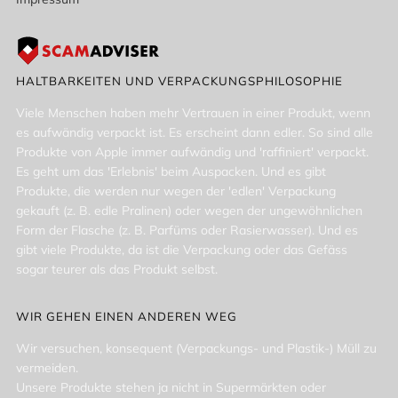
HALTBARKEITEN UND VERPACKUNGSPHILOSOPHIE
Viele Menschen haben mehr Vertrauen in einer Produkt, wenn
es aufwändig verpackt ist. Es erscheint dann edler. So sind alle
Produkte von Apple immer aufwändig und 'raffiniert' verpackt.
Es geht um das 'Erlebnis' beim Auspacken. Und es gibt
Produkte, die werden nur wegen der 'edlen' Verpackung
gekauft (z. B. edle Pralinen) oder wegen der ungewöhnlichen
Form der Flasche (z. B. Parfüms oder Rasierwasser). Und es
gibt viele Produkte, da ist die Verpackung oder das Gefäss
sogar teurer als das Produkt selbst.
WIR GEHEN EINEN ANDEREN WEG
Wir versuchen, konsequent (Verpackungs- und Plastik-) Müll zu
vermeiden.
Unsere Produkte stehen ja nicht in Supermärkten oder