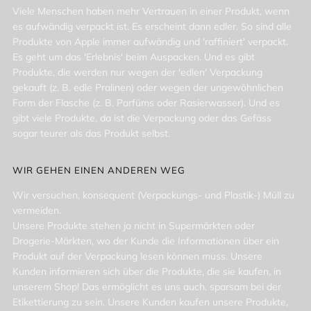
Viele Menschen haben mehr Vertrauen in einer Produkt, wenn
es aufwändig verpackt ist. Es erscheint dann edler. So sind alle
Produkte von Apple immer aufwändig und 'raffiniert' verpackt.
Es geht um das 'Erlebnis' beim Auspacken. Und es gibt
Produkte, die werden nur wegen der 'edlen' Verpackung
gekauft (z. B. edle Pralinen) oder wegen der ungewöhnlichen
Form der Flasche (z. B. Parfüms oder Rasierwasser). Und es
gibt viele Produkte, da ist die Verpackung oder das Gefäss
sogar teurer als das Produkt selbst.
WIR GEHEN EINEN ANDEREN WEG
Wir versuchen, konsequent (Verpackungs- und Plastik-) Müll zu
vermeiden.
Unsere Produkte stehen ja nicht in Supermärkten oder
Drogerie-Märkten, wo der Kunde die Informationen über ein
Produkt auf der Verpackung lesen können muss. Unsere
Kunden informieren sich über die Produkte, die sie kaufen, in
unserem Shop! Das ermöglicht es uns auch, sparsam bei der
Etikettierung zu sein. Unsere Kunden kaufen unsere Produkte,