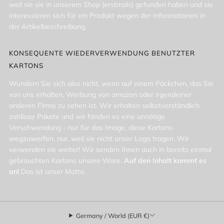
weil sie sie in unserem Shop (erstmals) gefunden haben und sie
interessieren sich für ein Produkt wegen der Informationen in
der Artikelbeschreibung.
KONSEQUENTE WIEDERVERWENDUNG BENUTZTER
KARTONS
Wundern Sie sich also nicht, wenn auf einem Päckchen, das Sie
von uns erhalten, Werbung von amazon oder irgendeiner
anderen Firma zu sehen ist. Wir erhalten selbstverständlich
zahllose Pakete und wir fänden es eine unnötige
Verschwendung - nur für das Image, diese Kartons
wegzuwerfen, nur, weil sie nicht unser Logo tragen. Wir
verwenden sie weiter! Wir senden Ihnen auch in bereits einmal
gebrauchten Kartons unsere Ware.
Auf den Inhalt kommt es
an!
Das ist unser Motto.
Germany / World (EUR €)