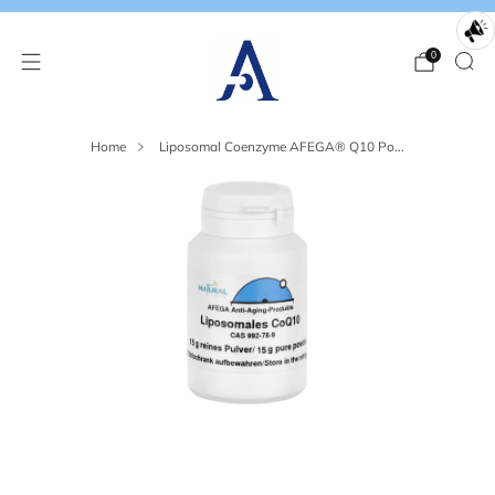
0
Home
Liposomal Coenzyme AFEGA® Q10 Po...
Loading
Loading
Loading
image:
image:
image:
2
3
4