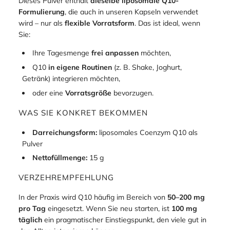
Dieses Pulver enthält
dieselbe liposomale Q10-
Formulierung
, die auch in unseren Kapseln verwendet
wird – nur als
flexible Vorratsform
. Das ist ideal, wenn
Sie:
Ihre Tagesmenge
frei anpassen
möchten,
Q10
in eigene Routinen
(z. B. Shake, Joghurt,
Getränk) integrieren möchten,
oder eine
Vorratsgröße
bevorzugen.
WAS SIE KONKRET BEKOMMEN
Darreichungsform:
liposomales Coenzym Q10 als
Pulver
Nettofüllmenge:
15 g
VERZEHREMPFEHLUNG
In der Praxis wird Q10 häufig im Bereich von
50–200 mg
pro Tag
eingesetzt. Wenn Sie neu starten, ist
100 mg
täglich
ein pragmatischer Einstiegspunkt, den viele gut in