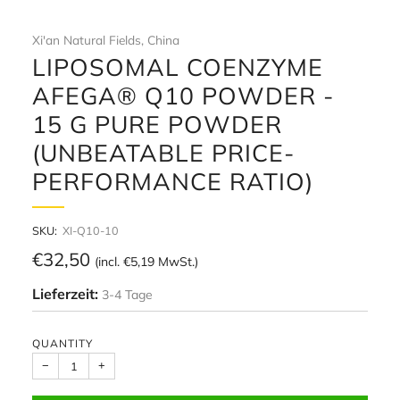
Xi'an Natural Fields, China
LIPOSOMAL COENZYME
AFEGA® Q10 POWDER -
15 G PURE POWDER
(UNBEATABLE PRICE-
PERFORMANCE RATIO)
SKU:
XI-Q10-10
Regular
€32,50
(incl.
€5,19
MwSt.)
price
Lieferzeit:
3-4 Tage
QUANTITY
−
+