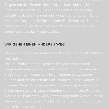
Es geht um das 'Erlebnis' beim Auspacken. Und es gibt
Produkte, die werden nur wegen der 'edlen' Verpackung
gekauft (z. B. edle Pralinen) oder wegen der ungewöhnlichen
Form der Flasche (z. B. Parfüms oder Rasierwasser). Und es
gibt viele Produkte, da ist die Verpackung oder das Gefäss
sogar teurer als das Produkt selbst.
WIR GEHEN EINEN ANDEREN WEG
Wir versuchen, konsequent (Verpackungs- und Plastik-) Müll zu
vermeiden.
Unsere Produkte stehen ja nicht in Supermärkten oder
Drogerie-Märkten, wo der Kunde die Informationen über ein
Produkt auf der Verpackung lesen können muss. Unsere
Kunden informieren sich über die Produkte, die sie kaufen, in
unserem Shop! Das ermöglicht es uns auch, sparsam bei der
Etikettierung zu sein. Unsere Kunden kaufen unsere Produkte,
weil sie sie in unserem Shop (erstmals) gefunden haben und sie
interessieren sich für ein Produkt wegen der Informationen in
der Artikelbeschreibung.