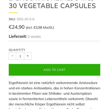
30 VEGETABLE CAPSULES
SKU:
ERG-30-5-K
Regular
€24,90
(incl.
€3,98
MwSt.)
price
Lieferzeit:
2 weeks
QUANTITY
−
+
ADD TO CART
Ergothionein ist eine natürlich vorkommende Aminosäure
und ein starkes Antioxidans, das in hohen Konzentrationen
in bestimmten Pilzen wie Shiitake- und Austernpilzen
sowie in fermentierten Lebensmitteln vorkommt. Obwohl
der menschliche Körper Ergothionein nicht selbst