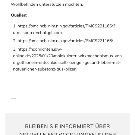
Wohlbefinden unterstützen möchten.
Quellen:
https://pmc.ncbi.nlm.nih.gov/articles/PMC9221166/?
utm_source=chatgpt.com
https://pmc.ncbi.nlm.nih.gov/articles/PMC9221166/
https://nachrichten.idw-
online.de/2025/01/20/molekularer-wirkmechanismus-von-
ergothionein-entschluesselt-laenger-gesund-leben-mit-
natuerlicher-substanz-aus-pilzen
BLEIBEN SIE INFORMIERT ÜBER
AKTUELLE ENTWICKLUNGEN IN DER