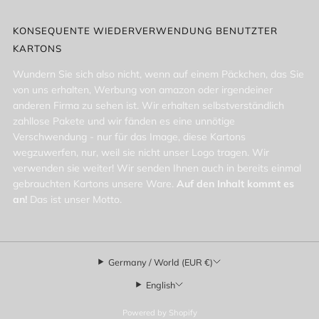
KONSEQUENTE WIEDERVERWENDUNG BENUTZTER
KARTONS
Wundern Sie sich also nicht, wenn auf einem Päckchen, das Sie
von uns erhalten, Werbung von amazon oder irgendeiner
anderen Firma zu sehen ist. Wir erhalten selbstverständlich
zahllose Pakete und wir fänden es eine unnötige
Verschwendung - nur für das Image, diese Kartons
wegzuwerfen, nur, weil sie nicht unser Logo tragen. Wir
verwenden sie weiter! Wir senden Ihnen auch in bereits einmal
gebrauchten Kartons unsere Ware.
Auf den Inhalt kommt es
an!
Das ist unser Motto.
Germany / World (EUR €)
English
Powered by Shopify