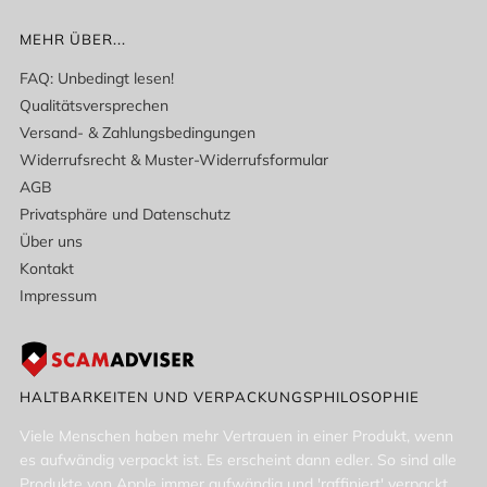
MEHR ÜBER...
FAQ: Unbedingt lesen!
Qualitätsversprechen
Versand- & Zahlungsbedingungen
Widerrufsrecht & Muster-Widerrufsformular
AGB
Privatsphäre und Datenschutz
Über uns
Kontakt
Impressum
HALTBARKEITEN UND VERPACKUNGSPHILOSOPHIE
Viele Menschen haben mehr Vertrauen in einer Produkt, wenn
es aufwändig verpackt ist. Es erscheint dann edler. So sind alle
Produkte von Apple immer aufwändig und 'raffiniert' verpackt.