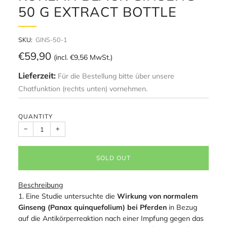
50 G EXTRACT BOTTLE
SKU:
GINS-50-1
Regular
€59,90
(incl.
€9,56
MwSt.)
price
Lieferzeit:
Für die Bestellung bitte über unsere
Chatfunktion (rechts unten) vornehmen.
QUANTITY
−
+
SOLD OUT
Beschreibung
1. Eine Studie untersuchte die
Wirkung von normalem
Ginseng (Panax quinquefolium) bei Pferden
in Bezug
auf die Antikörperreaktion nach einer Impfung gegen das