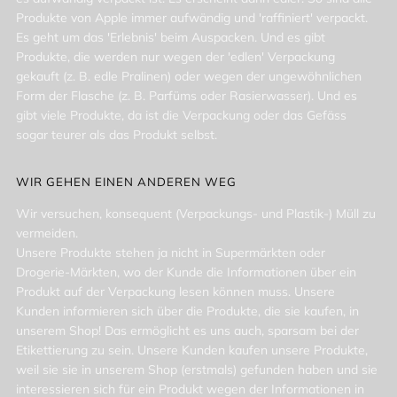
Produkte von Apple immer aufwändig und 'raffiniert' verpackt.
Es geht um das 'Erlebnis' beim Auspacken. Und es gibt
Produkte, die werden nur wegen der 'edlen' Verpackung
gekauft (z. B. edle Pralinen) oder wegen der ungewöhnlichen
Form der Flasche (z. B. Parfüms oder Rasierwasser). Und es
gibt viele Produkte, da ist die Verpackung oder das Gefäss
sogar teurer als das Produkt selbst.
WIR GEHEN EINEN ANDEREN WEG
Wir versuchen, konsequent (Verpackungs- und Plastik-) Müll zu
vermeiden.
Unsere Produkte stehen ja nicht in Supermärkten oder
Drogerie-Märkten, wo der Kunde die Informationen über ein
Produkt auf der Verpackung lesen können muss. Unsere
Kunden informieren sich über die Produkte, die sie kaufen, in
unserem Shop! Das ermöglicht es uns auch, sparsam bei der
Etikettierung zu sein. Unsere Kunden kaufen unsere Produkte,
weil sie sie in unserem Shop (erstmals) gefunden haben und sie
interessieren sich für ein Produkt wegen der Informationen in