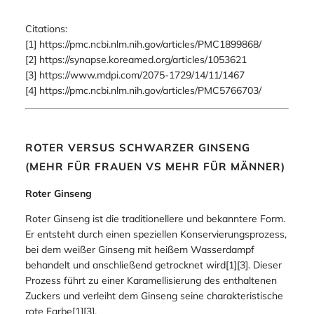
Citations:
[1] https://pmc.ncbi.nlm.nih.gov/articles/PMC1899868/
[2] https://synapse.koreamed.org/articles/1053621
[3] https://www.mdpi.com/2075-1729/14/11/1467
[4] https://pmc.ncbi.nlm.nih.gov/articles/PMC5766703/
ROTER VERSUS SCHWARZER GINSENG
(MEHR FÜR FRAUEN VS MEHR FÜR MÄNNER)
Roter Ginseng
Roter Ginseng ist die traditionellere und bekanntere Form.
Er entsteht durch einen speziellen Konservierungsprozess,
bei dem weißer Ginseng mit heißem Wasserdampf
behandelt und anschließend getrocknet wird[1][3]. Dieser
Prozess führt zu einer Karamellisierung des enthaltenen
Zuckers und verleiht dem Ginseng seine charakteristische
rote Farbe[1][3].