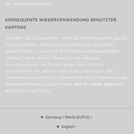
der Artikelbeschreibung.
KONSEQUENTE WIEDERVERWENDUNG BENUTZTER
KARTONS
Wundern Sie sich also nicht, wenn auf einem Päckchen, das Sie
von uns erhalten, Werbung von amazon oder irgendeiner
anderen Firma zu sehen ist. Wir erhalten selbstverständlich
zahllose Pakete und wir fänden es eine unnötige
Verschwendung - nur für das Image, diese Kartons
wegzuwerfen, nur, weil sie nicht unser Logo tragen. Wir
verwenden sie weiter! Wir senden Ihnen auch in bereits einmal
gebrauchten Kartons unsere Ware.
Auf den Inhalt kommt es
an!
Das ist unser Motto.
Germany / World (EUR €)
English