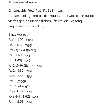
Analyseergebnisse:
Ginsenoside Rb1, Rg1, Rg3 : 6 mg/g.
(Ginsenoside gelten als die Hauptverantwortlichen für die
vielfältigen gesundheitlichen Effekte, die Ginseng
zugeschrieben werden.)
Einzelwerte :
Rg1 : 1.09 (mg/g)
Rb1 : 5.68(mg/g)
Rg3(s) : 2.43(mg/g)
Re : 1.63(mg/g)
Rf : 1.40(mg/g)
Rh1(s)+Rg2(s) : -(mg/g)
Rb2 : 4.32(mg/g)
Rb3 : 2.38(mg/g)
Rd : -(mg/g)
Rc : 1.24(mg/g)
Rg6 : 0.47(mg/g)
Rk3+F4 : 1.62(mg/g)
Rh4 : 3.59(mg/g)