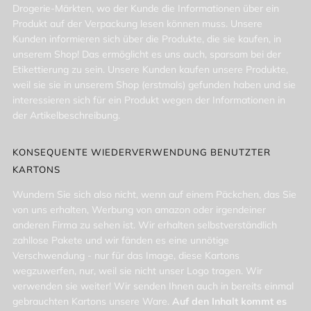
Drogerie-Märkten, wo der Kunde die Informationen über ein
Produkt auf der Verpackung lesen können muss. Unsere
Kunden informieren sich über die Produkte, die sie kaufen, in
unserem Shop! Das ermöglicht es uns auch, sparsam bei der
Etikettierung zu sein. Unsere Kunden kaufen unsere Produkte,
weil sie sie in unserem Shop (erstmals) gefunden haben und sie
interessieren sich für ein Produkt wegen der Informationen in
der Artikelbeschreibung.
KONSEQUENTE WIEDERVERWENDUNG BENUTZTER
KARTONS
Wundern Sie sich also nicht, wenn auf einem Päckchen, das Sie
von uns erhalten, Werbung von amazon oder irgendeiner
anderen Firma zu sehen ist. Wir erhalten selbstverständlich
zahllose Pakete und wir fänden es eine unnötige
Verschwendung - nur für das Image, diese Kartons
wegzuwerfen, nur, weil sie nicht unser Logo tragen. Wir
verwenden sie weiter! Wir senden Ihnen auch in bereits einmal
gebrauchten Kartons unsere Ware.
Auf den Inhalt kommt es