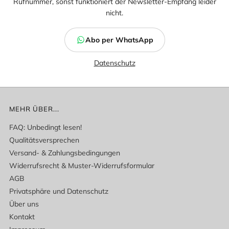
Rufnummer, sonst funktioniert der Newsletter-Empfang leider
nicht.
Abo per WhatsApp
Datenschutz
MEHR ÜBER...
FAQ: Unbedingt lesen!
Qualitätsversprechen
Versand- & Zahlungsbedingungen
Widerrufsrecht & Muster-Widerrufsformular
AGB
Privatsphäre und Datenschutz
Über uns
Kontakt