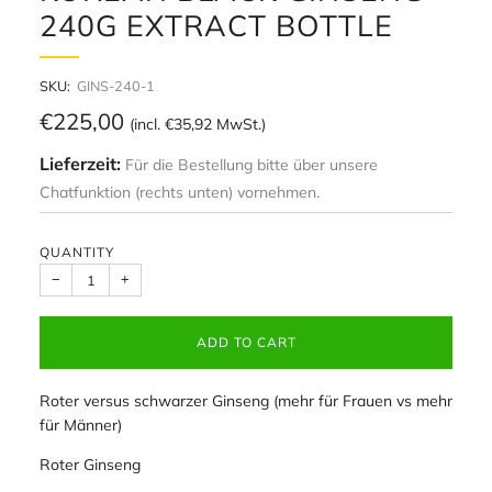
240G EXTRACT BOTTLE
SKU:
GINS-240-1
Regular
€225,00
(incl.
€35,92
MwSt.)
price
Lieferzeit:
Für die Bestellung bitte über unsere
Chatfunktion (rechts unten) vornehmen.
QUANTITY
−
+
ADD TO CART
Roter versus schwarzer Ginseng (mehr für Frauen vs mehr
für Männer)
Roter Ginseng