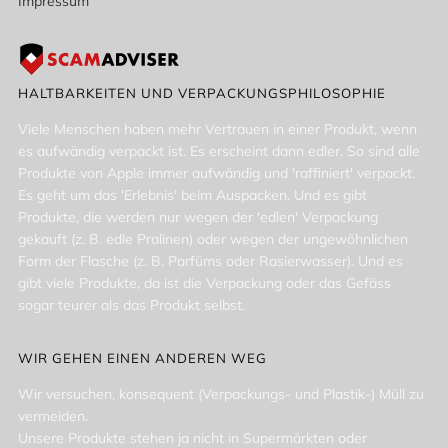
Impressum
HALTBARKEITEN UND VERPACKUNGSPHILOSOPHIE
Viele Menschen haben mehr Vertrauen in einer Produkt, wenn
es aufwändig verpackt ist. Es erscheint dann edler. So sind alle
Produkte von Apple immer aufwändig und 'raffiniert' verpackt.
Es geht um das 'Erlebnis' beim Auspacken. Und es gibt
Produkte, die werden nur wegen der 'edlen' Verpackung
gekauft (z. B. edle Pralinen) oder wegen der ungewöhnlichen
Form der Flasche (z. B. Parfüms oder Rasierwasser). Und es
gibt viele Produkte, da ist die Verpackung oder das Gefäss
sogar teurer als das Produkt selbst.
WIR GEHEN EINEN ANDEREN WEG
Wir versuchen, konsequent (Verpackungs- und Plastik-) Müll zu
vermeiden.
Unsere Produkte stehen ja nicht in Supermärkten oder