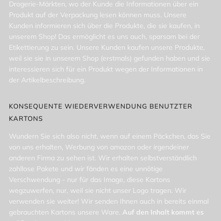
Drogerie-Märkten, wo der Kunde die Informationen über ein
Produkt auf der Verpackung lesen können muss. Unsere
Kunden informieren sich über die Produkte, die sie kaufen, in
unserem Shop! Das ermöglicht es uns auch, sparsam bei der
Etikettierung zu sein. Unsere Kunden kaufen unsere Produkte,
weil sie sie in unserem Shop (erstmals) gefunden haben und sie
interessieren sich für ein Produkt wegen der Informationen in
der Artikelbeschreibung.
KONSEQUENTE WIEDERVERWENDUNG BENUTZTER
KARTONS
Wundern Sie sich also nicht, wenn auf einem Päckchen, das Sie
von uns erhalten, Werbung von amazon oder irgendeiner
anderen Firma zu sehen ist. Wir erhalten selbstverständlich
zahllose Pakete und wir fänden es eine unnötige
Verschwendung - nur für das Image, diese Kartons
wegzuwerfen, nur, weil sie nicht unser Logo tragen. Wir
verwenden sie weiter! Wir senden Ihnen auch in bereits einmal
gebrauchten Kartons unsere Ware.
Auf den Inhalt kommt es