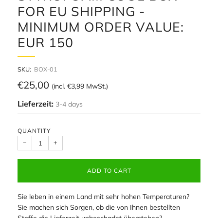
FOR EU SHIPPING -
MINIMUM ORDER VALUE:
EUR 150
SKU:
BOX-01
Regular
€25,00
(incl.
€3,99
MwSt.)
price
Lieferzeit:
3-4 days
QUANTITY
−
+
ADD TO CART
Sie leben in einem Land mit sehr hohen Temperaturen?
Sie machen sich Sorgen, ob die von Ihnen bestellten
Stoffe die Lieferzeit unbeschadet überstehen?