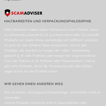
HALTBARKEITEN UND VERPACKUNGSPHILOSOPHIE
Viele Menschen haben mehr Vertrauen in einer Produkt, wenn
es aufwändig verpackt ist. Es erscheint dann edler. So sind alle
Produkte von Apple immer aufwändig und 'raffiniert' verpackt.
Es geht um das 'Erlebnis' beim Auspacken. Und es gibt
Produkte, die werden nur wegen der 'edlen' Verpackung
gekauft (z. B. edle Pralinen) oder wegen der ungewöhnlichen
Form der Flasche (z. B. Parfüms oder Rasierwasser). Und es
gibt viele Produkte, da ist die Verpackung oder das Gefäss
sogar teurer als das Produkt selbst.
WIR GEHEN EINEN ANDEREN WEG
Wir versuchen, konsequent (Verpackungs- und Plastik-) Müll zu
vermeiden.
Unsere Produkte stehen ja nicht in Supermärkten oder