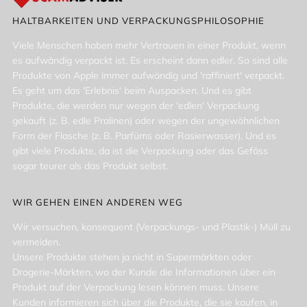
HALTBARKEITEN UND VERPACKUNGSPHILOSOPHIE
Viele Menschen haben mehr Vertrauen in einer Produkt, wenn
es aufwändig verpackt ist. Es erscheint dann edler. So sind alle
Produkte von Apple immer aufwändig und 'raffiniert' verpackt.
Es geht um das 'Erlebnis' beim Auspacken. Und es gibt
Produkte, die werden nur wegen der 'edlen' Verpackung
gekauft (z. B. edle Pralinen) oder wegen der ungewöhnlichen
Form der Flasche (z. B. Parfüms oder Rasierwasser). Und es
gibt viele Produkte, da ist die Verpackung oder das Gefäss
sogar teurer als das Produkt selbst.
WIR GEHEN EINEN ANDEREN WEG
Wir versuchen, konsequent (Verpackungs- und Plastik-) Müll zu
vermeiden.
Unsere Produkte stehen ja nicht in Supermärkten oder
Drogerie-Märkten, wo der Kunde die Informationen über ein
Produkt auf der Verpackung lesen können muss. Unsere
Kunden informieren sich über die Produkte, die sie kaufen, in