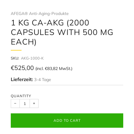
AFEGA® Anti-Aging-Produkte
1 KG CA-AKG (2000
CAPSULES WITH 500 MG
EACH)
SKU:
AKG-1000-K
Regular
€525,00
(incl.
€83,82
MwSt.)
price
Lieferzeit:
3-4 Tage
QUANTITY
−
+
ADD TO CART