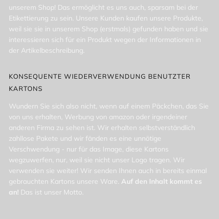
unserem Shop! Das ermöglicht es uns auch, sparsam bei der
Etikettierung zu sein. Unsere Kunden kaufen unsere Produkte,
weil sie sie in unserem Shop (erstmals) gefunden haben und sie
interessieren sich für ein Produkt wegen der Informationen in
der Artikelbeschreibung.
KONSEQUENTE WIEDERVERWENDUNG BENUTZTER
KARTONS
Wundern Sie sich also nicht, wenn auf einem Päckchen, das Sie
von uns erhalten, Werbung von amazon oder irgendeiner
anderen Firma zu sehen ist. Wir erhalten selbstverständlich
zahllose Pakete und wir fänden es eine unnötige
Verschwendung - nur für das Image, diese Kartons
wegzuwerfen, nur, weil sie nicht unser Logo tragen. Wir
verwenden sie weiter! Wir senden Ihnen auch in bereits einmal
gebrauchten Kartons unsere Ware.
Auf den Inhalt kommt es
an!
Das ist unser Motto.