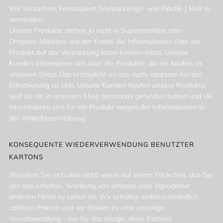
Wir versuchen, konsequent (Verpackungs- und Plastik-) Müll zu
vermeiden.
Unsere Produkte stehen ja nicht in Supermärkten oder
Drogerie-Märkten, wo der Kunde die Informationen über ein
Produkt auf der Verpackung lesen können muss. Unsere
Kunden informieren sich über die Produkte, die sie kaufen, in
unserem Shop! Das ermöglicht es uns auch, sparsam bei der
Etikettierung zu sein. Unsere Kunden kaufen unsere Produkte,
weil sie sie in unserem Shop (erstmals) gefunden haben und sie
interessieren sich für ein Produkt wegen der Informationen in
der Artikelbeschreibung.
KONSEQUENTE WIEDERVERWENDUNG BENUTZTER
KARTONS
Wundern Sie sich also nicht, wenn auf einem Päckchen, das Sie
von uns erhalten, Werbung von amazon oder irgendeiner
anderen Firma zu sehen ist. Wir erhalten selbstverständlich
zahllose Pakete und wir fänden es eine unnötige
Verschwendung - nur für das Image, diese Kartons