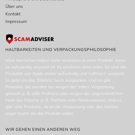
Über uns
Kontakt
Impressum
HALTBARKEITEN UND VERPACKUNGSPHILOSOPHIE
Viele Menschen haben mehr Vertrauen in einer Produkt, wenn
es aufwändig verpackt ist. Es erscheint dann edler. So sind alle
Produkte von Apple immer aufwändig und 'raffiniert' verpackt.
Es geht um das 'Erlebnis' beim Auspacken. Und es gibt
Produkte, die werden nur wegen der 'edlen' Verpackung
gekauft (z. B. edle Pralinen) oder wegen der ungewöhnlichen
Form der Flasche (z. B. Parfüms oder Rasierwasser). Und es
gibt viele Produkte, da ist die Verpackung oder das Gefäss
sogar teurer als das Produkt selbst.
WIR GEHEN EINEN ANDEREN WEG