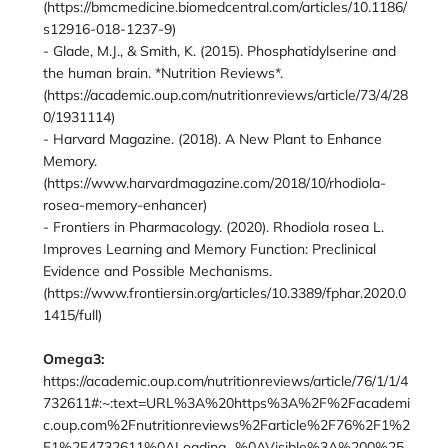
(https://bmcmedicine.biomedcentral.com/articles/10.1186/
s12916-018-1237-9)
- Glade, M.J., & Smith, K. (2015). Phosphatidylserine and
the human brain. *Nutrition Reviews*.
(https://academic.oup.com/nutritionreviews/article/73/4/28
0/1931114)
- Harvard Magazine. (2018). A New Plant to Enhance
Memory.
(https://www.harvardmagazine.com/2018/10/rhodiola-
rosea-memory-enhancer)
- Frontiers in Pharmacology. (2020). Rhodiola rosea L.
Improves Learning and Memory Function: Preclinical
Evidence and Possible Mechanisms.
(https://www.frontiersin.org/articles/10.3389/fphar.2020.0
1415/full)
Omega3:
https://academic.oup.com/nutritionreviews/article/76/1/1/4
732611#:~:text=URL%3A%20https%3A%2F%2Facademi
c.oup.com%2Fnutritionreviews%2Farticle%2F76%2F1%2
F1%2F4732611%0ALoading...%0AVisible%3A%200%25