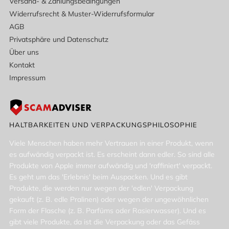
Versand- & Zahlungsbedingungen
Widerrufsrecht & Muster-Widerrufsformular
AGB
Privatsphäre und Datenschutz
Über uns
Kontakt
Impressum
HALTBARKEITEN UND VERPACKUNGSPHILOSOPHIE
Viele Menschen haben mehr Vertrauen in einer Produkt, wenn
es aufwändig verpackt ist. Es erscheint dann edler. So sind alle
Produkte von Apple immer aufwändig und 'raffiniert' verpackt.
Es geht um das 'Erlebnis' beim Auspacken. Und es gibt
Produkte, die werden nur wegen der 'edlen' Verpackung
gekauft (z. B. edle Pralinen) oder wegen der ungewöhnlichen
Form der Flasche (z. B. Parfüms oder Rasierwasser). Und es
gibt viele Produkte, da ist die Verpackung oder das Gefäss