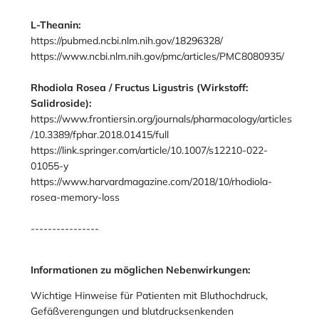
L-Theanin:
https://pubmed.ncbi.nlm.nih.gov/18296328/
https://www.ncbi.nlm.nih.gov/pmc/articles/PMC8080935/
Rhodiola Rosea / Fructus Ligustris (Wirkstoff:
Salidroside):
https://www.frontiersin.org/journals/pharmacology/articles
/10.3389/fphar.2018.01415/full
https://link.springer.com/article/10.1007/s12210-022-
01055-y
https://www.harvardmagazine.com/2018/10/rhodiola-
rosea-memory-loss
----------------
Informationen zu möglichen Nebenwirkungen:
Wichtige Hinweise für Patienten mit Bluthochdruck,
Gefäßverengungen und blutdrucksenkenden