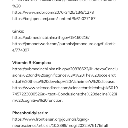
%20
https://www.mdpi.com/2076-3425/13/9/1278
https://bmjopen.bmj.com/content/9/6/e027167
Ginko:
https://pubmed.ncbi.nlm.nih.gov/19160216/
https://jamanetwork.com/journals/jamaneurology/fullarticl
e/774397
Vitamin B-Komplex:
https://pubmed.ncbi.nlm.nih.gov/20838622/#:~:text=Conclu
sions%20and%20significance%3A%20The%20accelerat
ed;of%20these%20develop%20Alzheimer's%20disease.
https://www.sciencedirect.com/science/article/abs/pii/S019
7457223000526#:~:text=Conclusions;the%20decline%20i
n%20cognitive%20function.
Phosphatidylserin:
https://www.frontiersin.org/journals/aging-
neuroscience/articles/10.3389/fnagi.2022.975176/full