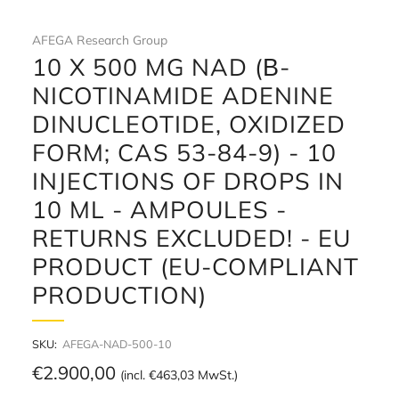
AFEGA Research Group
10 X 500 MG NAD (Β-
NICOTINAMIDE ADENINE
DINUCLEOTIDE, OXIDIZED
FORM; CAS 53-84-9) - 10
INJECTIONS OF DROPS IN
10 ML - AMPOULES -
RETURNS EXCLUDED! - EU
PRODUCT (EU-COMPLIANT
PRODUCTION)
SKU:
AFEGA-NAD-500-10
Regular
€2.900,00
(incl.
€463,03
MwSt.)
price