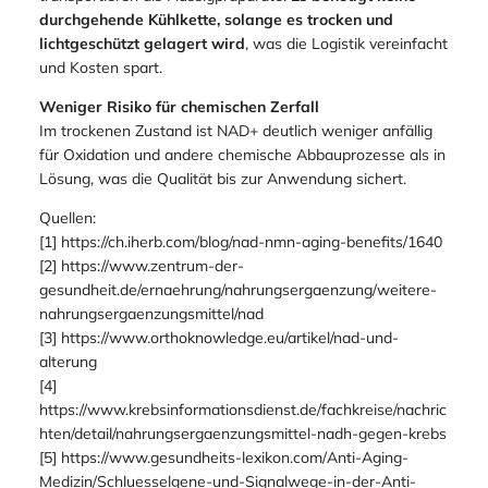
durchgehende Kühlkette, solange es trocken und
lichtgeschützt gelagert wird
, was die Logistik vereinfacht
und Kosten spart.
Weniger Risiko für chemischen Zerfall
Im trockenen Zustand ist NAD+ deutlich weniger anfällig
für Oxidation und andere chemische Abbauprozesse als in
Lösung, was die Qualität bis zur Anwendung sichert.
Quellen:
[1] https://ch.iherb.com/blog/nad-nmn-aging-benefits/1640
[2] https://www.zentrum-der-
gesundheit.de/ernaehrung/nahrungsergaenzung/weitere-
nahrungsergaenzungsmittel/nad
[3] https://www.orthoknowledge.eu/artikel/nad-und-
alterung
[4]
https://www.krebsinformationsdienst.de/fachkreise/nachric
hten/detail/nahrungsergaenzungsmittel-nadh-gegen-krebs
[5] https://www.gesundheits-lexikon.com/Anti-Aging-
Medizin/Schluesselgene-und-Signalwege-in-der-Anti-