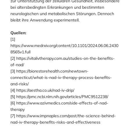
zur Unterstützung der zellulären Gesundheit, insbesondere
bei altersbedingten Erkrankungen und bestimmten
neurologischen und metabolischen Störungen. Dennoch
bleibt ihre Anwendung experimentell.
Quellen:
[1]
https://www.medrxiv.org/content/10.1101/2024.06.06.2430
8565v1.full
[2] https://vitalivtherapy.com.au/studies-on-the-benefits-
of-nad/
[3] https://biorestorehealth.com/newtown-
connecticut/what-is-nad-iv-therapy-process-benefits-
and-risks/
[4] https://aestha.co.uk/nad-iv-drip/
[5] https://pmc.ncbi.nlm.nih.gov/articles/PMC9512238/
[6] https://www.azivmedics.com/side-effects-of-nad-
therapy
[7] https://www.impnaples.com/post/the-science-behind-
nad-iv-therapy-benefits-risks-and-effectiveness