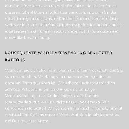
Kunden informieren sich über die Produkte, die sie kaufen, in
unserem Shop! Das ermöglicht es uns auch, sparsam bei der
Etikettierung zu sein. Unsere Kunden kaufen unsere Produkte,
weil sie sie in unserem Shop (erstmals) gefunden haben und sie
interessieren sich für ein Produkt wegen der Informationen in
der Artikelbeschreibung.
KONSEQUENTE WIEDERVERWENDUNG BENUTZTER
KARTONS
Wundern Sie sich also nicht, wenn auf einem Päckchen, das Sie
von uns erhalten, Werbung von amazon oder irgendeiner
anderen Firma zu sehen ist. Wir erhalten selbstverständlich
zahllose Pakete und wir fänden es eine unnötige
Verschwendung - nur für das Image, diese Kartons
wegzuwerfen, nur, weil sie nicht unser Logo tragen. Wir
verwenden sie weiter! Wir senden Ihnen auch in bereits einmal
gebrauchten Kartons unsere Ware.
Auf den Inhalt kommt es
an!
Das ist unser Motto.