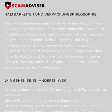
HALTBARKEITEN UND VERPACKUNGSPHILOSOPHIE
Viele Menschen haben mehr Vertrauen in einer Produkt, wenn
es aufwändig verpackt ist. Es erscheint dann edler. So sind alle
Produkte von Apple immer aufwändig und 'raffiniert' verpackt.
Es geht um das 'Erlebnis' beim Auspacken. Und es gibt
Produkte, die werden nur wegen der 'edlen' Verpackung
gekauft (z. B. edle Pralinen) oder wegen der ungewöhnlichen
Form der Flasche (z. B. Parfüms oder Rasierwasser). Und es
gibt viele Produkte, da ist die Verpackung oder das Gefäss
sogar teurer als das Produkt selbst.
WIR GEHEN EINEN ANDEREN WEG
Wir versuchen, konsequent (Verpackungs- und Plastik-) Müll zu
vermeiden.
Unsere Produkte stehen ja nicht in Supermärkten oder
Drogerie-Märkten, wo der Kunde die Informationen über ein
Produkt auf der Verpackung lesen können muss. Unsere