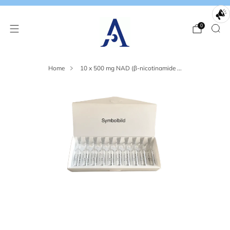
0
Home
10 x 500 mg NAD (β-nicotinamide ...
Loading
Loading
image:
image:
2
3