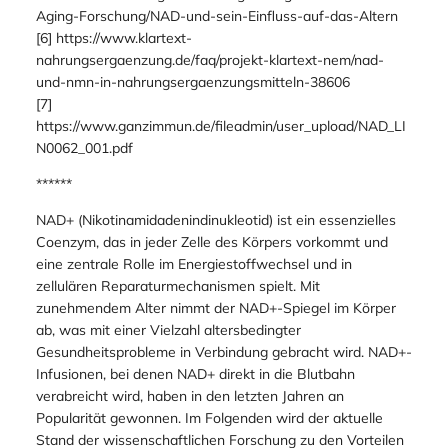
Aging-Forschung/NAD-und-sein-Einfluss-auf-das-Altern
[6] https://www.klartext-
nahrungsergaenzung.de/faq/projekt-klartext-nem/nad-
und-nmn-in-nahrungsergaenzungsmitteln-38606
[7]
https://www.ganzimmun.de/fileadmin/user_upload/NAD_LI
N0062_001.pdf
******
NAD+ (Nikotinamidadenindinukleotid) ist ein essenzielles
Coenzym, das in jeder Zelle des Körpers vorkommt und
eine zentrale Rolle im Energiestoffwechsel und in
zellulären Reparaturmechanismen spielt. Mit
zunehmendem Alter nimmt der NAD+-Spiegel im Körper
ab, was mit einer Vielzahl altersbedingter
Gesundheitsprobleme in Verbindung gebracht wird. NAD+-
Infusionen, bei denen NAD+ direkt in die Blutbahn
verabreicht wird, haben in den letzten Jahren an
Popularität gewonnen. Im Folgenden wird der aktuelle
Stand der wissenschaftlichen Forschung zu den Vorteilen