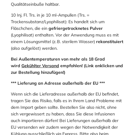
Qualitätseinbuße haltbar.
10 Inj. Fl. Trs. in je 10 ml-Ampullen (Trs. =
Trockensubstanz/Lyophilisat): Es handelt sich um
Fläschchen, die ein
gefriergetrocknetes Pulver
(Lyophilisat) enthalten. Vor der Anwendung muss es mit
einem Lösungsmittel (z. B. sterilem Wasser)
rekonstituiert
(also aufgelöst) werden.
Bei Außentemperaturen von mehr als 18 Grad
wird
Gekühlter Versand
empfohlen! (Link anklicken und
zur Bestellung hinzufügen!)
*** Lieferung an Adresse außerhalb der EU ***
Wenn sich die Lieferadresse außerhalb der EU befindet,
tragen Sie das Risiko, falls es in Ihrem Land Probleme mit
dem Import geben sollte. Bestellen Sie also nicht, ohne
sich vergewissert zu haben, dass Sie diese Infusionen
auch importieren dürfen! Bei Lieferungen außerhalb der
EU versenden wir zudem wegen der Notwendigkeit der
Kühlung ausschließlich via Express. Bitte also beim