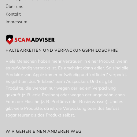
Über uns
Kontakt
Impressum
HALTBARKEITEN UND VERPACKUNGSPHILOSOPHIE
Viele Menschen haben mehr Vertrauen in einer Produkt, wenn
es aufwändig verpackt ist. Es erscheint dann edler. So sind alle
Produkte von Apple immer aufwändig und 'raffiniert' verpackt.
Es geht um das 'Erlebnis' beim Auspacken. Und es gibt
Produkte, die werden nur wegen der 'edlen' Verpackung
gekauft (z. B. edle Pralinen) oder wegen der ungewöhnlichen
Form der Flasche (z. B. Parfüms oder Rasierwasser). Und es
gibt viele Produkte, da ist die Verpackung oder das Gefäss
sogar teurer als das Produkt selbst.
WIR GEHEN EINEN ANDEREN WEG