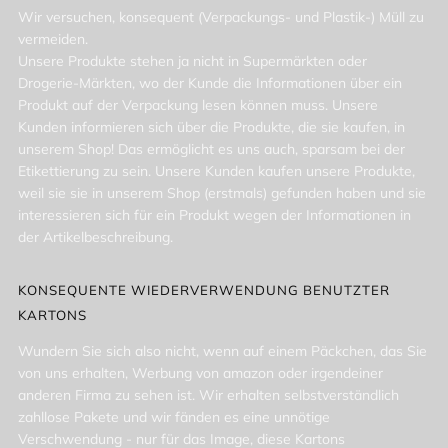
Wir versuchen, konsequent (Verpackungs- und Plastik-) Müll zu
vermeiden.
Unsere Produkte stehen ja nicht in Supermärkten oder
Drogerie-Märkten, wo der Kunde die Informationen über ein
Produkt auf der Verpackung lesen können muss. Unsere
Kunden informieren sich über die Produkte, die sie kaufen, in
unserem Shop! Das ermöglicht es uns auch, sparsam bei der
Etikettierung zu sein. Unsere Kunden kaufen unsere Produkte,
weil sie sie in unserem Shop (erstmals) gefunden haben und sie
interessieren sich für ein Produkt wegen der Informationen in
der Artikelbeschreibung.
KONSEQUENTE WIEDERVERWENDUNG BENUTZTER
KARTONS
Wundern Sie sich also nicht, wenn auf einem Päckchen, das Sie
von uns erhalten, Werbung von amazon oder irgendeiner
anderen Firma zu sehen ist. Wir erhalten selbstverständlich
zahllose Pakete und wir fänden es eine unnötige
Verschwendung - nur für das Image, diese Kartons