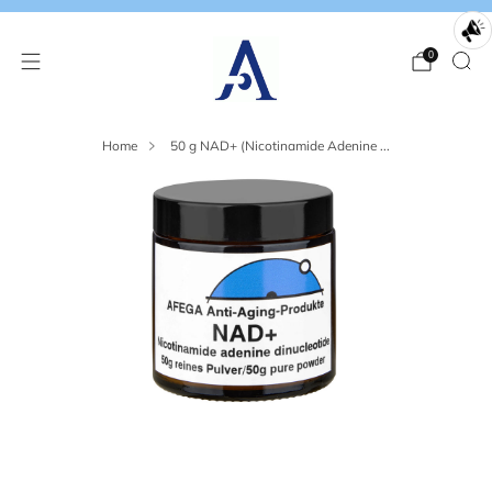
0
Home
50 g NAD+ (Nicotinamide Adenine ...
Loading
image:
2