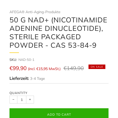
AFEGA® Anti-Aging-Produkte
50 G NAD+ (NICOTINAMIDE
ADENINE DINUCLEOTIDE),
STERILE PACKAGED
POWDER - CAS 53-84-9
SKU:
NAD-50-1
Regular
Sale
€99,90
€149,90
ON SALE
(incl.
€15,95
MwSt.)
price
price
Lieferzeit:
3-4 Tage
QUANTITY
−
+
ADD TO CART