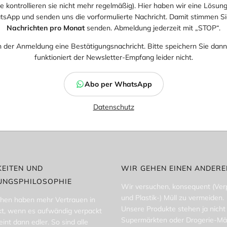
sie kontrollieren sie nicht mehr regelmäßig). Hier haben wir eine Lösung 
App und senden uns die vorformulierte Nachricht. Damit stimmen Sie
Nachrichten pro Monat
senden. Abmeldung jederzeit mit „STOP“.
h der Anmeldung eine Bestätigungsnachricht. Bitte speichern Sie da
funktioniert der Newsletter-Empfang leider nicht.
Abo per WhatsApp
Datenschutz
EITEN UND
WIR GEHEN EINEN ANDER
UNGSPHILOSOPHIE
Wir versuchen, konsequent (Ve
und Plastik-) Müll zu vermeiden.
hen haben mehr Vertrauen in
Unsere Produkte stehen ja nicht 
kt, wenn es aufwändig verpackt
Supermärkten oder Drogerie-Mä
eint dann edler. So sind alle