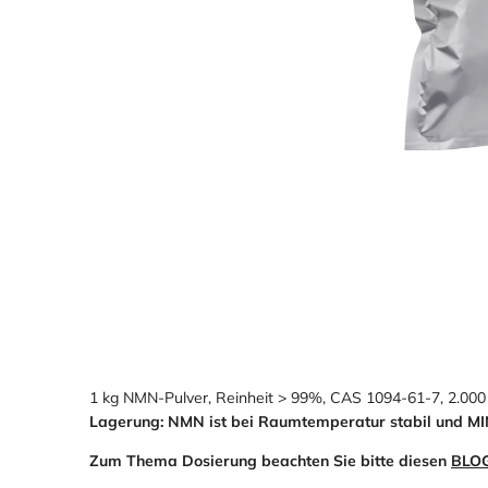
Loading
Loading
image:
image:
2
3
1 kg NMN-Pulver, Reinheit > 99%, CAS 1094-61-7, 2.000
Lagerung: NMN ist bei Raumtemperatur stabil und MI
Zum Thema Dosierung beachten Sie bitte diesen
BLOG