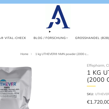
® VITAL-CHECK
BLOG / FORSCHUNG
GROSSHANDEL (B2B)
Home
1 kg UTHEVER® NMN powder (2000 c...
Effepharm, C
1 KG 
(2000
SKU:
UTHEVER
Regular
€1.720,0
price