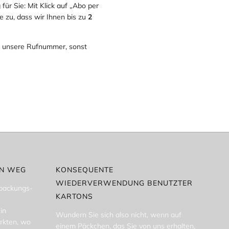
für Sie: Mit Klick auf „Abo per
 zu, dass wir Ihnen bis zu
2
nn unsere Rufnummer, sonst
EN WEG
KONSEQUENTE
WIEDERVERWENDUNG BENUTZTER
rpackungs-
KARTONS
in
Wundern Sie sich also nicht, wenn auf
rkten, wo
einem Päckchen, das Sie von uns erhalten,