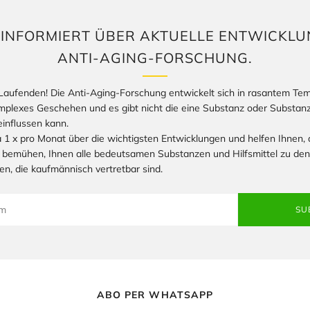
E INFORMIERT ÜBER AKTUELLE ENTWICKLU
Login required
ANTI-AGING-FORSCHUNG.
Log in to your account to add products to your wishlist and view your
previously saved items.
Laufenden! Die Anti-Aging-Forschung entwickelt sich in rasantem Te
Login
komplexes Geschehen und es gibt nicht die eine Substanz oder Substan
influssen kann.
 1 x pro Monat über die wichtigsten Entwicklungen und helfen Ihnen, d
 bemühen, Ihnen alle bedeutsamen Substanzen und Hilfsmittel zu den
en, die kaufmännisch vertretbar sind.
SU
ABO PER WHATSAPP