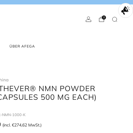
0
ÜBER AFEGA
hina
UTHEVER® NMN POWDER
 CAPSULES 500 MG EACH)
-NMN-1000-K
0
(incl.
€274,62
MwSt.)