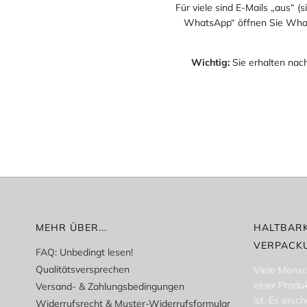
Für viele sind E-Mails „aus“ (
WhatsApp“ öffnen Sie Whats
Wichtig:
Sie erhalten nac
MEHR ÜBER...
HALTBARK
VERPACK
FAQ: Unbedingt lesen!
Qualitätsversprechen
Viele Mensc
einer Produ
Versand- & Zahlungsbedingungen
ist. Es ersch
Widerrufsrecht & Muster-Widerrufsformular