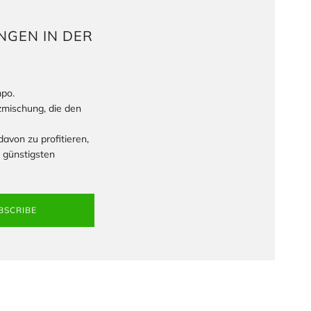
NGEN IN DER
mpo.
zmischung, die den
avon zu profitieren,
 günstigsten
BSCRIBE