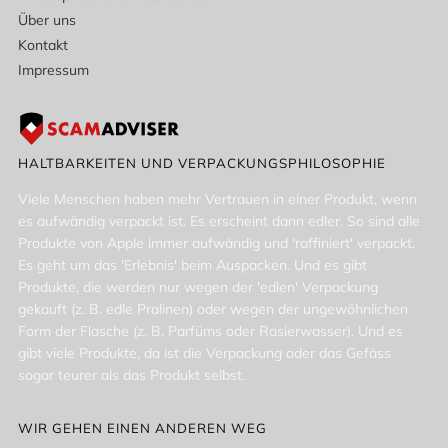
Über uns
Kontakt
Impressum
HALTBARKEITEN UND VERPACKUNGSPHILOSOPHIE
Viele Menschen haben mehr Vertrauen in einer Produkt, wenn
es aufwändig verpackt ist. Es erscheint dann edler. So sind alle
Produkte von Apple immer aufwändig und 'raffiniert' verpackt.
Es geht um das 'Erlebnis' beim Auspacken. Und es gibt
Produkte, die werden nur wegen der 'edlen' Verpackung
gekauft (z. B. edle Pralinen) oder wegen der ungewöhnlichen
Form der Flasche (z. B. Parfüms oder Rasierwasser). Und es
gibt viele Produkte, da ist die Verpackung oder das Gefäss
sogar teurer als das Produkt selbst.
WIR GEHEN EINEN ANDEREN WEG