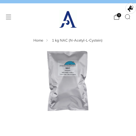
0
Home
1 kg NAC (N-Acetyl-L-Cystein)
Loading
Loading
image:
image:
2
3