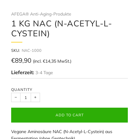
AFEGA® Anti-Aging-Produkte
1 KG NAC (N-ACETYL-L-
CYSTEIN)
SKU:
NAC-1000
Regular
€89,90
(incl.
€14,35
MwSt.)
price
Lieferzeit:
3-4 Tage
QUANTITY
−
+
ADD TO CART
Vegane Aminosäure NAC (N-Acetyl-L-Cystein) aus
Fermentation (ohne Gentechnik)