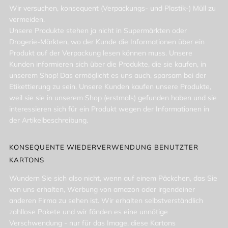
Wir versuchen, konsequent (Verpackungs- und Plastik-) Müll zu
vermeiden.
Unsere Produkte stehen ja nicht in Supermärkten oder
Drogerie-Märkten, wo der Kunde die Informationen über ein
Produkt auf der Verpackung lesen können muss. Unsere
Kunden informieren sich über die Produkte, die sie kaufen, in
unserem Shop! Das ermöglicht es uns auch, sparsam bei der
Etikettierung zu sein. Unsere Kunden kaufen unsere Produkte,
weil sie sie in unserem Shop (erstmals) gefunden haben und sie
interessieren sich für ein Produkt wegen der Informationen in
der Artikelbeschreibung.
KONSEQUENTE WIEDERVERWENDUNG BENUTZTER
KARTONS
Wundern Sie sich also nicht, wenn auf einem Päckchen, das Sie
von uns erhalten, Werbung von amazon oder irgendeiner
anderen Firma zu sehen ist. Wir erhalten selbstverständlich
zahllose Pakete und wir fänden es eine unnötige
Verschwendung - nur für das Image, diese Kartons