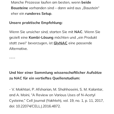
Manche Prozesse laufen am besten, wenn
beide
Bausteine
vorhanden sind – dann wird aus „Baustein“
eher ein
runderes Setup
.
Unsere praktische Empfehlung:
Wenn Sie unsicher sind, starten Sie mit
NAC
. Wenn Sie
gezielt eine
Kombi-Lösung
möchten und „ein Produkt
statt zwei“ bevorzugen, ist
GlyNAC
eine passende
Alternative.
----
Und hier einer Sammlung wissenschaftlicher Aufsätze
zu NAC für ein vertieftes Quellenstudium:
- V. Mokhtari, P. Afsharian, M. Shahhoseini, S. M. Kalantar,
and A. Moini, “A Review on Various Uses of N-Acetyl
Cysteine,” Cell Journal (Yakhteh), vol. 19, no. 1, p. 11, 2017,
doi: 10.22074/CELLJ.2016.4872.