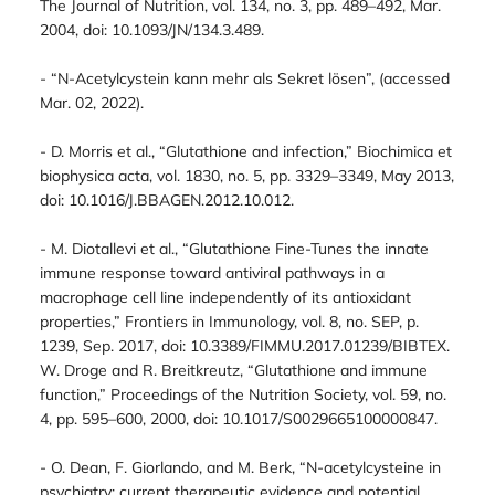
The Journal of Nutrition, vol. 134, no. 3, pp. 489–492, Mar.
2004, doi: 10.1093/JN/134.3.489.
- “N-Acetylcystein kann mehr als Sekret lösen”, (accessed
Mar. 02, 2022).
- D. Morris et al., “Glutathione and infection,” Biochimica et
biophysica acta, vol. 1830, no. 5, pp. 3329–3349, May 2013,
doi: 10.1016/J.BBAGEN.2012.10.012.
- M. Diotallevi et al., “Glutathione Fine-Tunes the innate
immune response toward antiviral pathways in a
macrophage cell line independently of its antioxidant
properties,” Frontiers in Immunology, vol. 8, no. SEP, p.
1239, Sep. 2017, doi: 10.3389/FIMMU.2017.01239/BIBTEX.
W. Droge and R. Breitkreutz, “Glutathione and immune
function,” Proceedings of the Nutrition Society, vol. 59, no.
4, pp. 595–600, 2000, doi: 10.1017/S0029665100000847.
- O. Dean, F. Giorlando, and M. Berk, “N-acetylcysteine in
psychiatry: current therapeutic evidence and potential