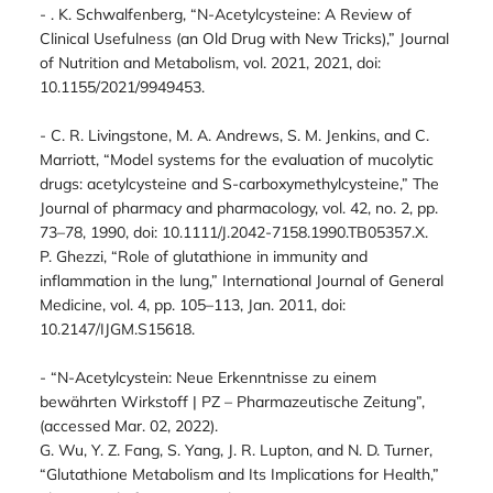
- . K. Schwalfenberg, “N-Acetylcysteine: A Review of
Clinical Usefulness (an Old Drug with New Tricks),” Journal
of Nutrition and Metabolism, vol. 2021, 2021, doi:
10.1155/2021/9949453.
- C. R. Livingstone, M. A. Andrews, S. M. Jenkins, and C.
Marriott, “Model systems for the evaluation of mucolytic
drugs: acetylcysteine and S-carboxymethylcysteine,” The
Journal of pharmacy and pharmacology, vol. 42, no. 2, pp.
73–78, 1990, doi: 10.1111/J.2042-7158.1990.TB05357.X.
P. Ghezzi, “Role of glutathione in immunity and
inflammation in the lung,” International Journal of General
Medicine, vol. 4, pp. 105–113, Jan. 2011, doi:
10.2147/IJGM.S15618.
- “N-Acetylcystein: Neue Erkenntnisse zu einem
bewährten Wirkstoff | PZ – Pharmazeutische Zeitung”,
(accessed Mar. 02, 2022).
G. Wu, Y. Z. Fang, S. Yang, J. R. Lupton, and N. D. Turner,
“Glutathione Metabolism and Its Implications for Health,”