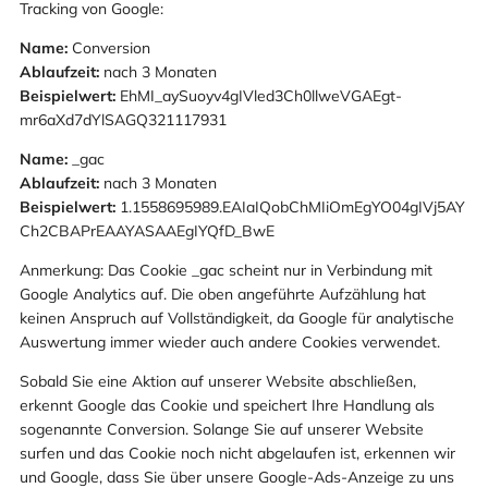
Tracking von Google:
Name:
Conversion
Ablaufzeit:
nach 3 Monaten
Beispielwert:
EhMI_aySuoyv4gIVled3Ch0llweVGAEgt-
mr6aXd7dYlSAGQ321117931
Name:
_gac
Ablaufzeit:
nach 3 Monaten
Beispielwert:
1.1558695989.EAIaIQobChMIiOmEgYO04gIVj5AY
Ch2CBAPrEAAYASAAEgIYQfD_BwE
Anmerkung: Das Cookie _gac scheint nur in Verbindung mit
Google Analytics auf. Die oben angeführte Aufzählung hat
keinen Anspruch auf Vollständigkeit, da Google für analytische
Auswertung immer wieder auch andere Cookies verwendet.
Sobald Sie eine Aktion auf unserer Website abschließen,
erkennt Google das Cookie und speichert Ihre Handlung als
sogenannte Conversion. Solange Sie auf unserer Website
surfen und das Cookie noch nicht abgelaufen ist, erkennen wir
und Google, dass Sie über unsere Google-Ads-Anzeige zu uns