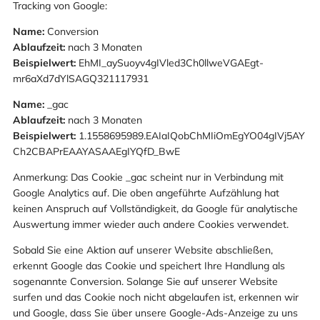
Tracking von Google:
Name:
Conversion
Ablaufzeit:
nach 3 Monaten
Beispielwert:
EhMI_aySuoyv4gIVled3Ch0llweVGAEgt-
mr6aXd7dYlSAGQ321117931
Name:
_gac
Ablaufzeit:
nach 3 Monaten
Beispielwert:
1.1558695989.EAIaIQobChMIiOmEgYO04gIVj5AY
Ch2CBAPrEAAYASAAEgIYQfD_BwE
Anmerkung: Das Cookie _gac scheint nur in Verbindung mit
Google Analytics auf. Die oben angeführte Aufzählung hat
keinen Anspruch auf Vollständigkeit, da Google für analytische
Auswertung immer wieder auch andere Cookies verwendet.
Sobald Sie eine Aktion auf unserer Website abschließen,
erkennt Google das Cookie und speichert Ihre Handlung als
sogenannte Conversion. Solange Sie auf unserer Website
surfen und das Cookie noch nicht abgelaufen ist, erkennen wir
und Google, dass Sie über unsere Google-Ads-Anzeige zu uns