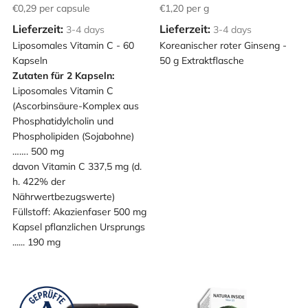
€0,29
per capsule
€1,20
per g
Lieferzeit:
Lieferzeit:
3-4 days
3-4 days
Liposomales Vitamin C - 60
Koreanischer roter Ginseng -
Kapseln
50 g Extraktflasche
Zutaten für 2 Kapseln:
Liposomales Vitamin C
(Ascorbinsäure-Komplex aus
Phosphatidylcholin und
Phospholipiden (Sojabohne)
……. 500 mg
davon Vitamin C 337,5 mg (d.
h. 422% der
Nährwertbezugswerte)
Füllstoff: Akazienfaser 500 mg
Kapsel pflanzlichen Ursprungs
...... 190 mg