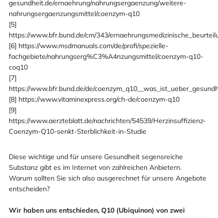
gesundheit.de/ernaehrung/nahrungsergaenzung/weitere-
nahrungsergaenzungsmittel/coenzym-q10
[5]
https://www.bfr.bund.de/cm/343/ernaehrungsmedizinische_beurt
[6] https://www.msdmanuals.com/de/profi/spezielle-
fachgebiete/nahrungserg%C3%A4nzungsmittel/coenzym-q10-
coq10
[7]
https://www.bfr.bund.de/de/coenzym_q10__was_ist_ueber_gesundh
[8] https://www.vitaminexpress.org/ch-de/coenzym-q10
[9]
https://www.aerzteblatt.de/nachrichten/54539/Herzinsuffizienz-
Coenzym-Q10-senkt-Sterblichkeit-in-Studie
Diese wichtige und für unsere Gesundheit segensreiche
Substanz gibt es im Internet von zahlreichen Anbietern.
Warum sollten Sie sich also ausgerechnet für unsere Angebote
entscheiden?
Wir haben uns entschieden, Q10 (Ubiquinon) von zwei