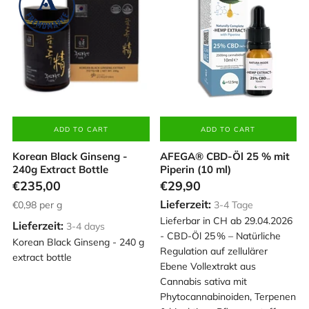
ADD TO CART
ADD TO CART
Korean Black Ginseng -
AFEGA® CBD-Öl 25 % mit
240g Extract Bottle
Piperin (10 ml)
€235,00
€29,90
Lieferzeit:
€0,98
per g
3-4 Tage
Lieferbar in CH ab 29.04.2026
Lieferzeit:
3-4 days
- CBD-Öl 25 % – Natürliche
Korean Black Ginseng - 240 g
Regulation auf zellulärer
extract bottle
Ebene Vollextrakt aus
Cannabis sativa mit
Phytocannabinoiden, Terpenen