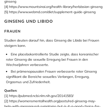
ginseng
[4] https://www.mountsinai.org/health-library/herb/asian-ginseng
[5] https://www.webmd.com/diet/supplement-guide-ginseng
GINSENG UND LIBIDO
FRAUEN
Studien deuten darauf hin, dass Ginseng die Libido bei Frauen
steigern kann.
Eine placebokontrollierte Studie zeigte, dass koreanischer
roter Ginseng die sexuelle Erregung bei Frauen in den
Wechseljahren verbesserte.
Bei prämenopausalen Frauen verbesserte roter Ginseng
signifikant die Bereiche sexuelles Verlangen, Erregung,
Orgasmus und Zufriedenheit.
Quellen
:
[1] https://pubmed.ncbi.nlm.nih.gov/20141583/
[2] https://womensmentalhealth.org/posts/red-ginseng-may-
help-with-menopausal-symptoms-but-is-it-a-good-choice-for-