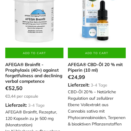
ADD TO CART
ADD TO CART
AFEGA® Brainfit -
AFEGA® CBD-Öl 20 % mit
Prophylaxis (40+) against
Piperin (10 ml)
forgetfulness and declining
€24,99
verbal competence
Lieferzeit:
3-4 Tage
€52,50
CBD-Öl 20 % – Natürliche
€0,44
per capsule
Regulation auf zellulärer
Lieferzeit:
Ebene Vollextrakt aus
3-4 Tage
Cannabis sativa mit
AFEGA® Brainfit, Rezeptur,
Phytocannabinoiden, Terpenen
120 Kapseln zu je 500 mg
& bioaktiven Pflanzenstoffen
(Monatsration)