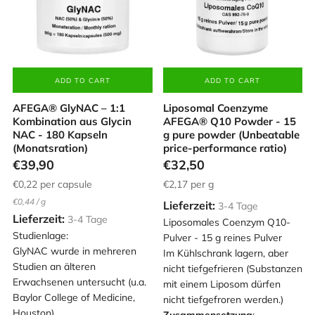
ADD TO CART
ADD TO CART
AFEGA® GlyNAC – 1:1
Liposomal Coenzyme
Kombination aus Glycin
AFEGA® Q10 Powder - 15
NAC - 180 Kapseln
g pure powder (Unbeatable
(Monatsration)
price-performance ratio)
€39,90
€32,50
€0,22
per capsule
€2,17
per g
Unit
per
€0,44
/
g
Lieferzeit:
3-4 Tage
price
Lieferzeit:
3-4 Tage
Liposomales Coenzym Q10-
Studienlage:
Pulver - 15 g reines Pulver
GlyNAC wurde in mehreren
Im Kühlschrank lagern, aber
Studien an älteren
nicht tiefgefrieren (Substanzen
Erwachsenen untersucht (u.a.
mit einem Liposom dürfen
Baylor College of Medicine,
nicht tiefgefroren werden.)
Houston).
Zusammensetzung
: