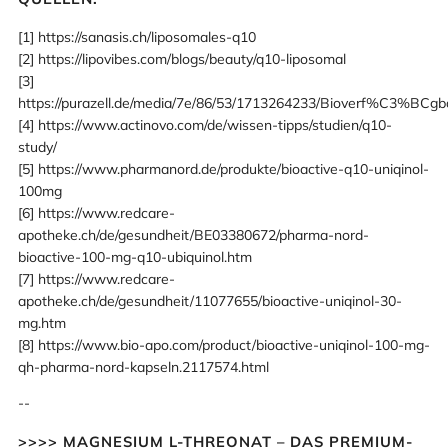
[1] https://sanasis.ch/liposomales-q10
[2] https://lipovibes.com/blogs/beauty/q10-liposomal
[3]
https://purazell.de/media/7e/86/53/1713264233/Bioverf%C3%
[4] https://www.actinovo.com/de/wissen-tipps/studien/q10-
study/
[5] https://www.pharmanord.de/produkte/bioactive-q10-uniqinol-
100mg
[6] https://www.redcare-
apotheke.ch/de/gesundheit/BE03380672/pharma-nord-
bioactive-100-mg-q10-ubiquinol.htm
[7] https://www.redcare-
apotheke.ch/de/gesundheit/11077655/bioactive-uniqinol-30-
mg.htm
[8] https://www.bio-apo.com/product/bioactive-uniqinol-100-mg-
qh-pharma-nord-kapseln.2117574.html
--
>>>> MAGNESIUM L-THREONAT – DAS PREMIUM-