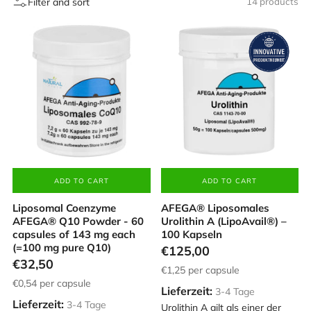
Filter and sort
14 products
ADD TO CART
ADD TO CART
Liposomal Coenzyme
AFEGA® Liposomales
AFEGA® Q10 Powder - 60
Urolithin A (LipoAvail®) –
capsules of 143 mg each
100 Kapseln
(=100 mg pure Q10)
€125,00
€32,50
€1,25
per capsule
€0,54
per capsule
Lieferzeit:
3-4 Tage
Lieferzeit:
3-4 Tage
Urolithin A gilt als einer der