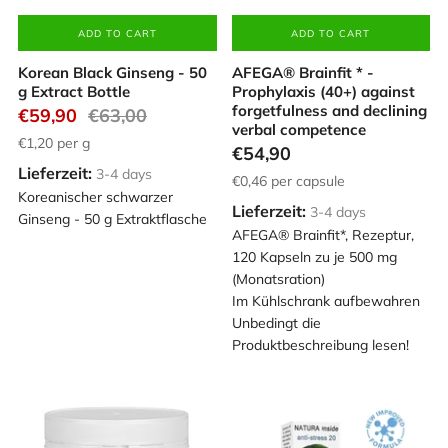
ADD TO CART
ADD TO CART
Korean Black Ginseng - 50
AFEGA® Brainfit * -
g Extract Bottle
Prophylaxis (40+) against
forgetfulness and declining
€59,90
€63,00
verbal competence
€1,20
per g
€54,90
Lieferzeit:
3-4 days
€0,46
per capsule
Koreanischer schwarzer
Lieferzeit:
3-4 days
Ginseng - 50 g Extraktflasche
AFEGA® Brainfit*, Rezeptur,
120 Kapseln zu je 500 mg
(Monatsration)
Im Kühlschrank aufbewahren
Unbedingt die
Produktbeschreibung lesen!