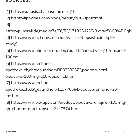
SOURCES:
[1] https://sanasis.ch/liposomales-q10
[2] https://lipovibes.com/blogs/beauty/q10-liposomal
[3]
https://purazell.de/media/7e/86/53/1713264233/Bioverf%C3%
[4] https://www.actinovo.com/de/wissen-tipps/studien/q10-
study/
[5] https://www.pharmanord.de/produkte/bioactive-q10-uniqinol-
100mg
[6] https://www.redcare-
apotheke.ch/de/gesundheit/BE03380672/pharma-nord-
bioactive-100-mg-q10-ubiquinol.htm
[7] https://www.redcare-
apotheke.ch/de/gesundheit/11077655/bioactive-uniqinol-30-
mg.htm
[8] https://www.bio-apo.com/product/bioactive-uniqinol-100-mg-
qh-pharma-nord-kapseln.2117574.html