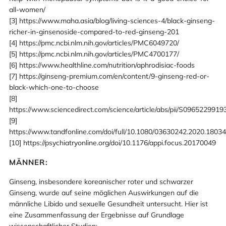
all-women/
[3] https://www.maha.asia/blog/living-sciences-4/black-ginseng-
richer-in-ginsenoside-compared-to-red-ginseng-201
[4] https://pmc.ncbi.nlm.nih.gov/articles/PMC6049720/
[5] https://pmc.ncbi.nlm.nih.gov/articles/PMC4700177/
[6] https://www.healthline.com/nutrition/aphrodisiac-foods
[7] https://ginseng-premium.com/en/content/9-ginseng-red-or-
black-which-one-to-choose
[8]
https://www.sciencedirect.com/science/article/abs/pii/S096522991
[9]
https://www.tandfonline.com/doi/full/10.1080/03630242.2020.1803
[10] https://psychiatryonline.org/doi/10.1176/appi.focus.20170049
MÄNNER:
Ginseng, insbesondere koreanischer roter und schwarzer
Ginseng, wurde auf seine möglichen Auswirkungen auf die
männliche Libido und sexuelle Gesundheit untersucht. Hier ist
eine Zusammenfassung der Ergebnisse auf Grundlage