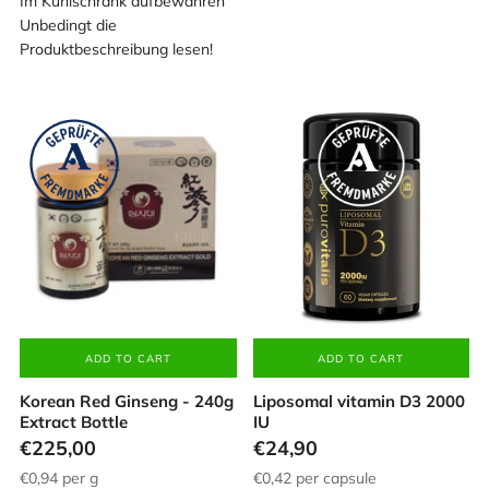
Im Kühlschrank aufbewahren
Unbedingt die
Produktbeschreibung lesen!
ADD TO CART
ADD TO CART
Korean Red Ginseng - 240g
Liposomal vitamin D3 2000
Extract Bottle
IU
€225,00
€24,90
€0,94
per g
€0,42
per capsule