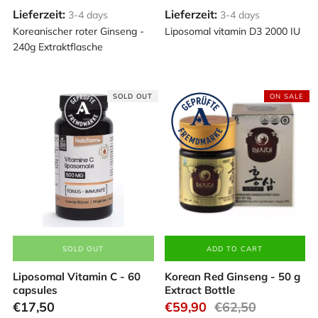
Lieferzeit:
Lieferzeit:
3-4 days
3-4 days
Koreanischer roter Ginseng -
Liposomal vitamin D3 2000 IU
240g Extraktflasche
SOLD OUT
ON SALE
SOLD OUT
ADD TO CART
Liposomal Vitamin C - 60
Korean Red Ginseng - 50 g
capsules
Extract Bottle
€17,50
€59,90
€62,50