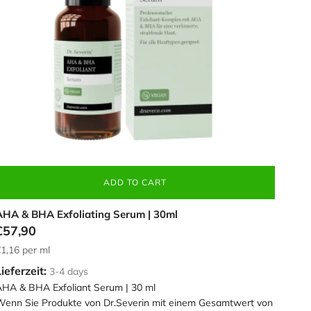
ADD TO CART
AHA & BHA Exfoliating Serum | 30ml
€57,90
1,16
per ml
ieferzeit:
3-4 days
HA & BHA Exfoliant Serum | 30 ml
enn Sie Produkte von Dr.Severin mit einem Gesamtwert von