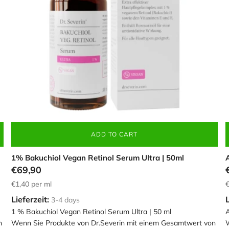
Login required
Log in to your account to add products to your wishlist and view your
ADD TO CART
previously saved items.
1% Bakuchiol Vegan Retinol Serum Ultra | 50ml
Login
€69,90
€1,40
per ml
€
Lieferzeit:
L
3-4 days
1 % Bakuchiol Vegan Retinol Serum Ultra | 50 ml
A
n
Wenn Sie Produkte von Dr.Severin mit einem Gesamtwert von
W