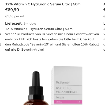
12% Vitamin C Hyaluronic Serum Ultra | 50ml
A
€69,90
€1,40
per ml
€
Lieferzeit:
L
3-4 days
12 % Vitamin C Hyaluron Serum Ultra | 50 ml
A
n
Wenn Sie Produkte von Dr.Severin mit einem Gesamtwert von
W
mehr als EUR 200 bestellen, geben Sie bitte beim Checkout
m
t
den Rabattcode "Severin-10" ein und Sie erhalten 10% Rabatt
d
auf alle Dr.Severin-Artikel.
a