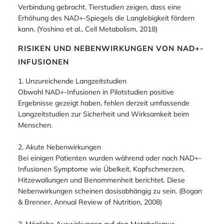
Journal of Substance Use, 2018)
5. Anti-Aging-Effekte
Die Senkung des NAD+-Spiegels wird mit
Login required
Alterserscheinungen und chronischen Erkrankungen in
Log in to your account to add products to your wishlist
Verbindung gebracht. Tierstudien zeigen, dass eine
and view your previously saved items.
Erhöhung des NAD+-Spiegels die Langlebigkeit fördern
kann. (Yoshino et al., Cell Metabolism, 2018)
Login
RISIKEN UND NEBENWIRKUNGEN VON NAD+-
INFUSIONEN
1. Unzureichende Langzeitstudien
Obwohl NAD+-Infusionen in Pilotstudien positive
Ergebnisse gezeigt haben, fehlen derzeit umfassende
Langzeitstudien zur Sicherheit und Wirksamkeit beim
Menschen.
2. Akute Nebenwirkungen
Bei einigen Patienten wurden während oder nach NAD+-
Infusionen Symptome wie Übelkeit, Kopfschmerzen,