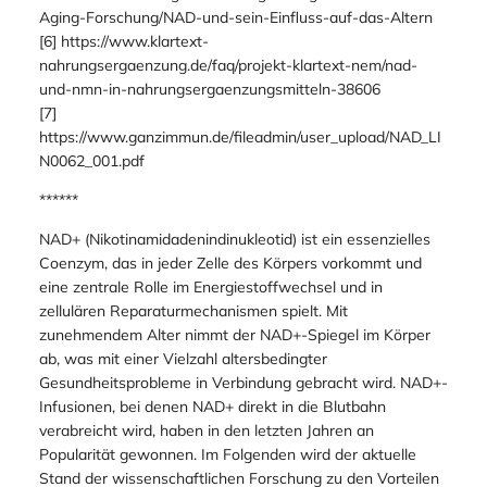
[4]
https://www.krebsinformationsdienst.de/fachkreise/nachric
hten/detail/nahrungsergaenzungsmittel-nadh-gegen-krebs
[5] https://www.gesundheits-lexikon.com/Anti-Aging-
Medizin/Schluesselgene-und-Signalwege-in-der-Anti-
Aging-Forschung/NAD-und-sein-Einfluss-auf-das-Altern
[6] https://www.klartext-
nahrungsergaenzung.de/faq/projekt-klartext-nem/nad-
und-nmn-in-nahrungsergaenzungsmitteln-38606
[7]
https://www.ganzimmun.de/fileadmin/user_upload/NAD_LI
N0062_001.pdf
******
NAD+ (Nikotinamidadenindinukleotid) ist ein essenzielles
Coenzym, das in jeder Zelle des Körpers vorkommt und
eine zentrale Rolle im Energiestoffwechsel und in
zellulären Reparaturmechanismen spielt. Mit
zunehmendem Alter nimmt der NAD+-Spiegel im Körper
ab, was mit einer Vielzahl altersbedingter