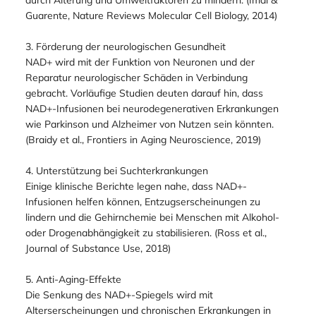
NAD+ aktiviert Sirtuine und PARPs (Poly-ADP-Ribose-
Polymerasen), Enzyme, die an der DNA-Reparatur und an
der Regulation von Zellstress beteiligt sind. Ein höherer
NAD+-Spiegel kann daher dazu beitragen, Zellschäden
durch Alterung und Umweltfaktoren zu mindern. (Imai &
Guarente, Nature Reviews Molecular Cell Biology, 2014)
3. Förderung der neurologischen Gesundheit
NAD+ wird mit der Funktion von Neuronen und der
Reparatur neurologischer Schäden in Verbindung
gebracht. Vorläufige Studien deuten darauf hin, dass
NAD+-Infusionen bei neurodegenerativen Erkrankungen
wie Parkinson und Alzheimer von Nutzen sein könnten.
(Braidy et al., Frontiers in Aging Neuroscience, 2019)
4. Unterstützung bei Suchterkrankungen
Einige klinische Berichte legen nahe, dass NAD+-
Infusionen helfen können, Entzugserscheinungen zu
lindern und die Gehirnchemie bei Menschen mit Alkohol-
oder Drogenabhängigkeit zu stabilisieren. (Ross et al.,