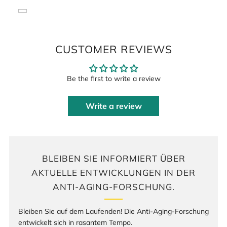
effektiver wäre, sondern weil durch aufwändige
Dokumentationspflichten
(jede Charge muss von der
Produktion/Herstellung des NAD bis zum Endprodukt
lückenlos verfolgbar sein)
die hohe Reinheit GARANTIERT
werden kann/soll.
CUSTOMER REVIEWS
Be the first to write a review
Write a review
BLEIBEN SIE INFORMIERT ÜBER
AKTUELLE ENTWICKLUNGEN IN DER