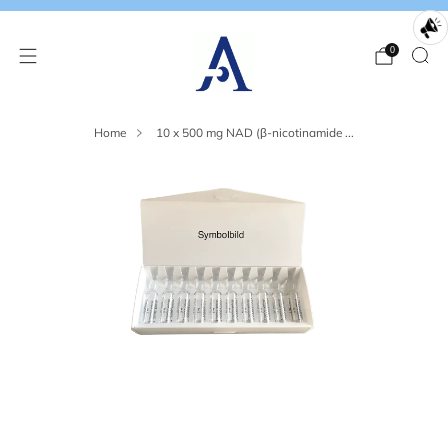
0
Home
10 x 500 mg NAD (β-nicotinamide ...
Loading
Loading
image:
image:
2
3