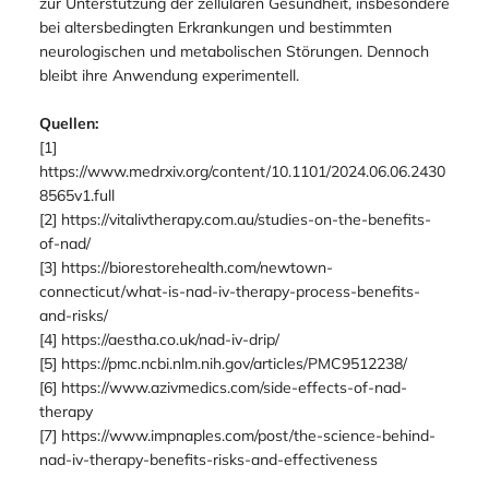
Reaktionen.
FAZIT
NAD+-Infusionen bieten ein vielversprechendes Potenzial
zur Unterstützung der zellulären Gesundheit, insbesondere
bei altersbedingten Erkrankungen und bestimmten
neurologischen und metabolischen Störungen. Dennoch
bleibt ihre Anwendung experimentell.
Quellen:
[1]
https://www.medrxiv.org/content/10.1101/2024.06.06.2430
8565v1.full
[2] https://vitalivtherapy.com.au/studies-on-the-benefits-
of-nad/
[3] https://biorestorehealth.com/newtown-
connecticut/what-is-nad-iv-therapy-process-benefits-
and-risks/
[4] https://aestha.co.uk/nad-iv-drip/
[5] https://pmc.ncbi.nlm.nih.gov/articles/PMC9512238/