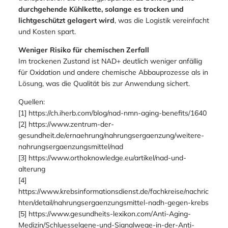
Darreichungsformen nicht möglich ist.
Transport und Lagerung
Lyophilisiertes Pulver ist leichter und platzsparender zu
transportieren als Flüssigpräparate.
Es benötigt keine
durchgehende Kühlkette, solange es trocken und
lichtgeschützt gelagert wird
, was die Logistik vereinfacht
und Kosten spart.
Weniger Risiko für chemischen Zerfall
Im trockenen Zustand ist NAD+ deutlich weniger anfällig
für Oxidation und andere chemische Abbauprozesse als in
Lösung, was die Qualität bis zur Anwendung sichert.
Quellen:
[1] https://ch.iherb.com/blog/nad-nmn-aging-benefits/1640
[2] https://www.zentrum-der-
gesundheit.de/ernaehrung/nahrungsergaenzung/weitere-
nahrungsergaenzungsmittel/nad
[3] https://www.orthoknowledge.eu/artikel/nad-und-
alterung