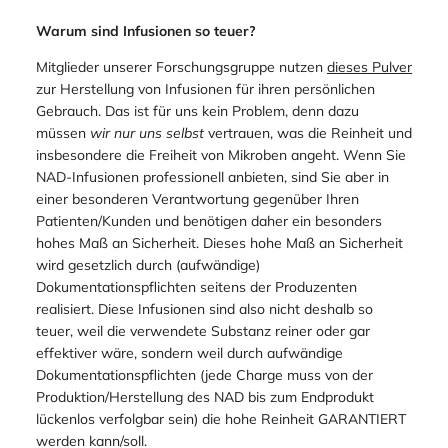
[6] https://www.azivmedics.com/side-effects-of-nad-
therapy
[7] https://www.impnaples.com/post/the-science-behind-
nad-iv-therapy-benefits-risks-and-effectiveness
Warum sind Infusionen so teuer?
Mitglieder unserer Forschungsgruppe nutzen
dieses Pulver
zur Herstellung von Infusionen für ihren persönlichen
Gebrauch. Das ist für uns kein Problem, denn dazu
müssen
wir
nur
uns selbst
vertrauen, was die Reinheit und
insbesondere die Freiheit von Mikroben angeht. Wenn Sie
NAD-Infusionen professionell anbieten, sind Sie aber in
einer besonderen Verantwortung gegenüber Ihren
Patienten/Kunden und benötigen daher ein besonders
hohes Maß an Sicherheit. Dieses hohe Maß an Sicherheit
wird gesetzlich durch (aufwändige)
Dokumentationspflichten seitens der Produzenten
realisiert. Diese Infusionen sind also nicht deshalb so
teuer, weil die verwendete Substanz reiner oder gar