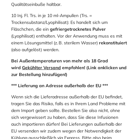
Vorschriften hergestellt.
Mindestshaltbarkeit
: Alle von uns vertriebenen Infusionen
sind bei sachgerechter Lagerung (lichtgeschützt, 2° bis 8°)
mindestens 1 Jahr
ab Datum des Verkaufs ohne
Qualitätseinbuße haltbar.
10 Inj. Fl. Trs. in je 10 ml-Ampullen (Trs. =
Trockensubstanz/Lyophilisat): Es handelt sich um
Fläschchen, die ein
gefriergetrocknetes Pulver
(Lyophilisat) enthalten. Vor der Anwendung muss es mit
einem Lösungsmittel (z. B. sterilem Wasser)
rekonstituiert
(also aufgelöst) werden.
Bei Außentemperaturen von mehr als 18 Grad
wird
Gekühlter Versand
empfohlen! (Link anklicken und
zur Bestellung hinzufügen!)
*** Lieferung an Adresse außerhalb der EU ***
Wenn sich die Lieferadresse außerhalb der EU befindet,
tragen Sie das Risiko, falls es in Ihrem Land Probleme mit