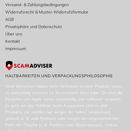
MEHR ÜBER...
FAQ: Unbedingt lesen!
Qualitätsversprechen
Versand- & Zahlungsbedingungen
Widerrufsrecht & Muster-Widerrufsformular
AGB
Privatsphäre und Datenschutz
Über uns
Kontakt
Impressum
HALTBARKEITEN UND VERPACKUNGSPHILOSOPHIE
Viele Menschen haben mehr Vertrauen in einer Produkt, wenn
es aufwändig verpackt ist. Es erscheint dann edler. So sind alle
Produkte von Apple immer aufwändig und 'raffiniert' verpackt.