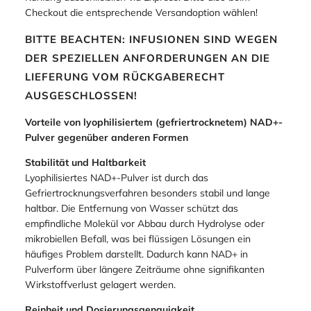
dem Import geben sollte. Bestellen Sie also nicht, ohne
sich vergewissert zu haben, dass Sie diese Infusionen
auch importieren dürfen! Bei Lieferungen außerhalb der
EU versenden wir zudem wegen der Notwendigkeit der
Kühlung ausschließlich via Express. Bitte also beim
Checkout die entsprechende Versandoption wählen!
BITTE BEACHTEN: INFUSIONEN SIND WEGEN
DER SPEZIELLEN ANFORDERUNGEN AN DIE
LIEFERUNG VOM RÜCKGABERECHT
AUSGESCHLOSSEN!
Vorteile von lyophilisiertem (gefriertrocknetem) NAD+-
Pulver gegenüber anderen Formen
Stabilität und Haltbarkeit
Lyophilisiertes NAD+-Pulver ist durch das
Gefriertrocknungsverfahren besonders stabil und lange
haltbar. Die Entfernung von Wasser schützt das
empfindliche Molekül vor Abbau durch Hydrolyse oder
mikrobiellen Befall, was bei flüssigen Lösungen ein