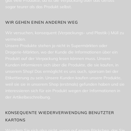
Es geht um das 'Erlebnis' beim Auspacken. Und es gibt
Produkte, die werden nur wegen der 'edlen' Verpackung
gekauft (z. B. edle Pralinen) oder wegen der ungewöhnlichen
Form der Flasche (z. B. Parfüms oder Rasierwasser). Und es
gibt viele Produkte, da ist die Verpackung oder das Gefäss
sogar teurer als das Produkt selbst.
WIR GEHEN EINEN ANDEREN WEG
Wir versuchen, konsequent (Verpackungs- und Plastik-) Müll zu
vermeiden.
Unsere Produkte stehen ja nicht in Supermärkten oder
Drogerie-Märkten, wo der Kunde die Informationen über ein
Produkt auf der Verpackung lesen können muss. Unsere
Kunden informieren sich über die Produkte, die sie kaufen, in
unserem Shop! Das ermöglicht es uns auch, sparsam bei der
Etikettierung zu sein. Unsere Kunden kaufen unsere Produkte,
weil sie sie in unserem Shop (erstmals) gefunden haben und sie
interessieren sich für ein Produkt wegen der Informationen in
der Artikelbeschreibung.