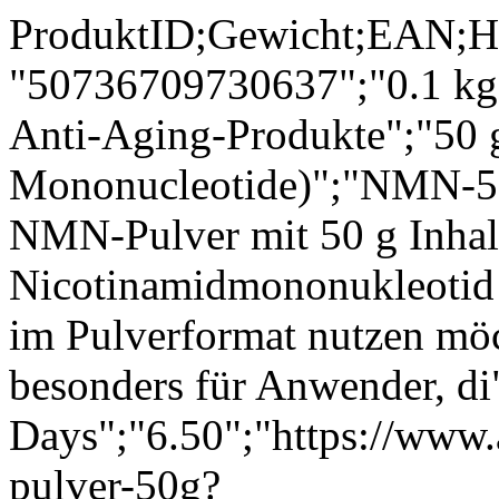
ProduktID;Gewicht;EAN;Hersteller;ProduktBezeichnung;ArtikelNroderHerstellerArtikelNr;Preis;ProduktLangBeschreibung;ProduktKurzBeschreibung;Lieferzeit;Versandkosten;Produktlink;FotoLink;Kategoriename "50736709730637";"0.1 kg";"0649812604930";"AFEGA® Anti-Aging-Produkte";"50 g NMN powder (Nicotinamide Mononucleotide)";"NMN-50-1";"42.9";"";"AFEGA® NMN-Pulver mit 50 g Inhalt ist für alle gedacht, die Nicotinamidmononukleotid flexibel dosieren und bewusst im Pulverformat nutzen möchten. Dieses Produkt eignet sich besonders für Anwender, di";"3-4 Days";"6.50";"https://www.afega.shop/en/products/nmn-pulver-50g?variant=50736709730637&utm_source=web&utm_medium=cpc&utm_campaign=guenstiger";"https://www.afega.shop/cdn/shop/files/afega-nmn-pulverbox.webp?v=1776354925&width=1000";"AFEGA® und UTHEVER®>ALL PRODUCTS>Bestseller>Energie & Stoffwechsel>NMN>NMN, NAD+ ...>pets/horses>Regeneration & Zellschutz>Sonderangebote>Vorsorge" "50736712417613";"0.12 kg";"0649812604954";"AFEGA® Anti-Aging-Produkte";"50 g NMN powder (100 capsules 500 mg each)";"NMN-60-K";"49.9";"";"AFEGA® NMN mit 500 mg pro Kapsel in einer Dose mit 100 Kapseln ist eine klare Kapselform für alle, die Nicotinamid-Mononukleotid einfach und ohne Pulver in ihre Routine integrieren möchten. Dieses Pro";"3-4 Days";"6.50";"ht