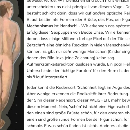
bewusst wurde: Wir Menschen sind auch nicht wirklich
unterscheiden uns nicht prinzipiell von diesem Vogel. D
besteht schlicht darin, dass wir auf
andere
optische Reiz
B. auf bestimmte Formen (der Brüste, des Pos, der Figur
Mechanismus
ist identisch! - Wir erkennen das späte
Erfolg dieser Sexpuppen von Beate Uhse. Wir erkennen
daran, dass einige Millionen farbige Pixel auf der Titelse
Zeitschrift eine ähnliche Reaktion in vielen Menschen/
können. Es gibt nur
sehr
wenige Menschen (Kinder einge
denen das Bild links (eine Zeichnung) keine sog.
Aufmerksamkeitsreaktion auslösen würde. Ein paar Hel
Unterschiede, der 'richtige Farbton' für den Bereich, de
als 'Haut' interpretiert ...
Jeder kennt die Redensart "Schönheit liegt im Auge des
Aber wenige erkennen die Radikalität ihrer Bedeutung.
der Sinn dieser Redensart, dieser WEISHEIT, mehr bewu
diesem Moment. Nein, 'schön' ist nicht eine Eigenschaft
den einen sind große Brüste schön, für den anderen ehe
einen sind große runde Formen bei der Figur schön, fü
schmale. Etwas schön finden ist nichts Anderes als di