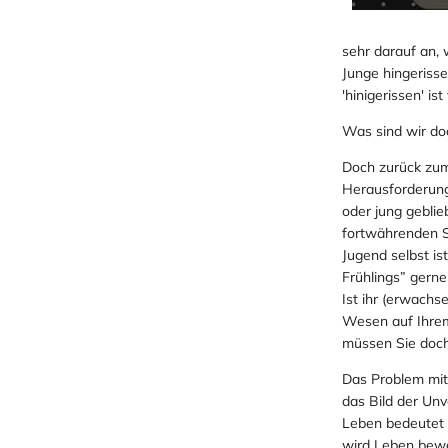
sehr darauf an,
Junge hingerisse
'hinigerissen' i
Was sind wir doc
Doch zurück zum 
Herausforderung.
oder jung geblie
fortwährenden S
Jugend selbst is
Frühlings” gerne
Ist ihr (erwachs
Wesen auf Ihrem
müssen Sie doch
Das Problem mit
das Bild der Unv
Leben bedeutet 
wird Leben bewah