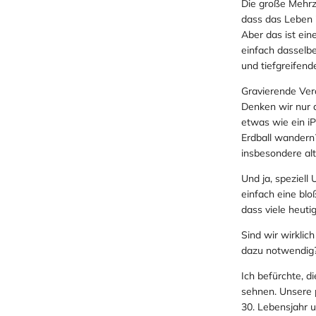
Die große Mehrzah
dass das Leben 
Aber das ist ein
einfach dasselbe
und tiefgreifend
Gravierende Ver
Denken wir nur 
etwas wie ein i
Erdball wandern
insbesondere al
Und ja, speziell
einfach eine blo
dass viele heuti
Sind wir wirklic
dazu notwendig
Ich befürchte, 
sehnen. Unsere 
30. Lebensjahr u