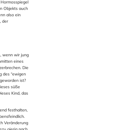
m Hormosspiegel
n Objekts auch
nn also ein
, der
n, wenn wir jung
nmitten eines
zerbrechen. Die
ng des “ewigen
 geworden ist?
dieses süße
ieses Kind, das
end festhalten,
bensfeindlich.
ch Veränderung
ezu gierig nach