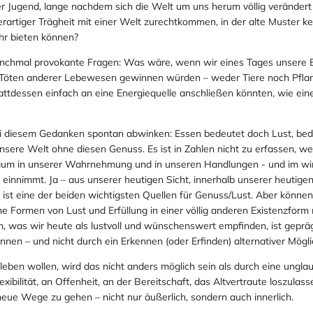
r Jugend, lange nachdem sich die Welt um uns herum völlig verändert
erartiger Trägheit mit einer Welt zurechtkommen, in der alte Muster kei
hr bieten können?
manchmal provokante Fragen: Was wäre, wenn wir eines Tages unsere E
 Töten anderer Lebewesen gewinnen würden – weder Tiere noch Pfla
ttdessen einfach an eine Energiequelle anschließen könnten, wie eine
i diesem Gedanken spontan abwinken: Essen bedeutet doch Lust, bed
sere Welt ohne diesen Genuss. Es ist in Zahlen nicht zu erfassen, w
m in unserer Wahrnehmung und in unseren Handlungen - und im wir
 einnimmt. Ja – aus unserer heutigen Sicht, innerhalb unserer heutige
n ist eine der beiden wichtigsten Quellen für Genuss/Lust. Aber können 
he Formen von Lust und Erfüllung in einer völlig anderen Existenzfor
, was wir heute als lustvoll und wünschenswert empfinden, ist gepräg
nen – und nicht durch ein Erkennen (oder Erfinden) alternativer Mögli
eben wollen, wird das nicht anders möglich sein als durch eine unglau
exibilität, an Offenheit, an der Bereitschaft, das Altvertraute loszulas
neue Wege zu gehen – nicht nur äußerlich, sondern auch innerlich.