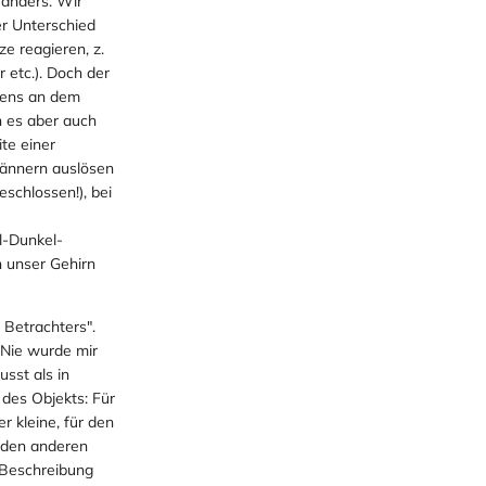
 anders. Wir
er Unterschied
e reagieren, z.
 etc.). Doch der
stens an dem
 es aber auch
ite einer
Männern auslösen
schlossen!), bei
l-Dunkel-
n unser Gehirn
 Betrachters".
 Nie wurde mir
sst als in
 des Objekts: Für
r kleine, für den
r den anderen
e Beschreibung