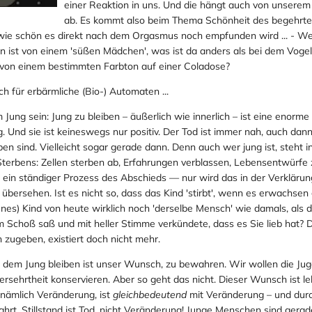
einer Reaktion in uns. Und die hängt auch von unsere
ab. Es kommt also beim Thema Schönheit des begehrte
 wie schön es direkt nach dem Orgasmus noch empfunden wird ... - We
n ist von einem 'süßen Mädchen', was ist da anders als bei dem Vogel
st von einem bestimmten Farbton auf einer Coladose?
h für erbärmliche (Bio-) Automaten ...
Jung sein: Jung zu bleiben – äußerlich wie innerlich – ist eine enorme
 Und sie ist keineswegs nur positiv. Der Tod ist immer nah, auch dan
ben sind. Vielleicht sogar gerade dann. Denn auch wer jung ist, steht i
terbens: Zellen sterben ab, Erfahrungen verblassen, Lebensentwürfe 
t ein ständiger Prozess des Abschieds — nur wird das in der Verkläru
 übersehen. Ist es nicht so, dass das Kind 'stirbt', wenn es erwachsen
enes) Kind von heute wirklich noch 'derselbe Mensch' wie damals, als 
 Schoß saß und mit heller Stimme verkündete, dass es Sie lieb hat? D
 zugeben, existiert doch nicht mehr.
 dem Jung bleiben ist unser Wunsch, zu bewahren. Wir wollen die Jug
ersehrtheit konservieren. Aber so geht das nicht. Dieser Wunsch ist le
nämlich Veränderung, ist
gleichbedeutend
mit Veränderung – und dur
rt. Stillstand ist Tod, nicht Veränderung! Junge Menschen sind gerad