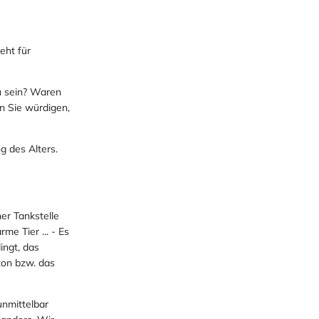
eht für
zu sein? Waren
en Sie würdigen,
g des Alters.
ner Tankstelle
me Tier ... - Es
ingt, das
ton bzw. das
unmittelbar