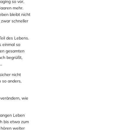
iaging so vor,
Haaren mehr.
eben bleibt nicht
d zwar schneller
il des Lebens.
s einmal so
den gesamten
uch begrüßt,
..
sicher nicht
h so anders,
u verändern, wie
 langen Leben
ch bis etwa zum
 hören weiter