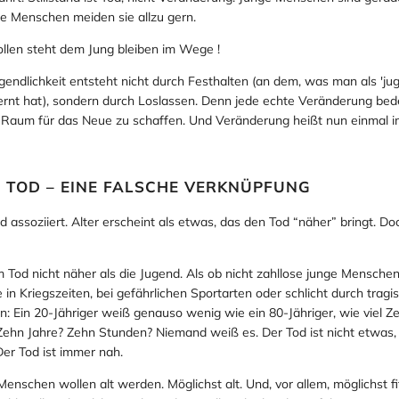
te Menschen meiden sie allzu gern.
len steht dem Jung bleiben im Wege !
gendlichkeit entsteht nicht durch Festhalten (an dem, was man als 'jug
ernt hat), sondern durch Loslassen. Denn jede echte Veränderung bed
Raum für das Neue zu schaffen. Und Veränderung heißt nun einmal i
 TOD – EINE FALSCHE VERKNÜPFUNG
d assoziiert. Alter erscheint als etwas, das den Tod “näher” bringt. Do
m Tod nicht näher als die Jugend. Als ob nicht zahllose junge Mensche
in Kriegszeiten, bei gefährlichen Sportarten oder schlicht durch tragis
: Ein 20-Jähriger weiß genauso wenig wie ein 80-Jähriger, wie viel Ze
? Zehn Jahre? Zehn Stunden? Niemand weiß es. Der Tod ist nicht etwas,
 Der Tod ist immer nah.
 Menschen wollen alt werden. Möglichst alt. Und, vor allem, möglichst fi