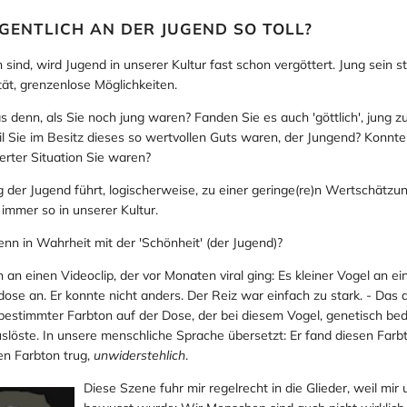
IGENTLICH AN DER JUGEND SO TOLL?
 sind, wird Jugend in unserer Kultur fast schon vergöttert. Jung sein st
ität, grenzenlose Möglichkeiten.
 denn, als Sie noch jung waren? Fanden Sie es auch 'göttlich', jung 
eil Sie im Besitz dieses so wertvollen Guts waren, der Jungend? Konnt
ierter Situation Sie waren?
 der Jugend führt, logischerweise, zu einer geringe(re)n Wertschätzun
 immer so in unserer Kultur.
enn in Wahrheit mit der 'Schönheit' (der Jugend)?
h an einen Videoclip, der vor Monaten viral ging: Es kleiner Vogel an ei
dose an. Er konnte nicht anders. Der Reiz war einfach zu stark. - Das ar
bestimmter Farbton auf der Dose, der bei diesem Vogel, genetisch bed
slöste. In unsere menschliche Sprache übersetzt: Er fand diesen Farb
en Farbton trug,
unwiderstehlich
.
Diese Szene fuhr mir regelrecht in die Glieder, weil mir 