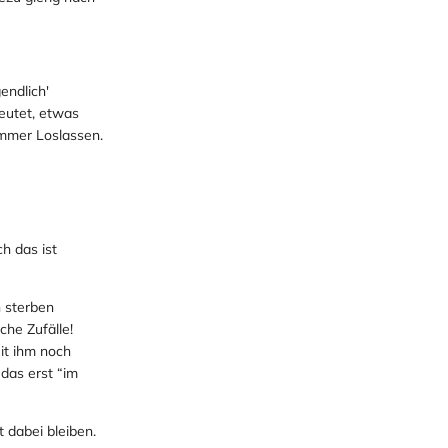
endlich'
eutet, etwas
mmer Loslassen.
ch das ist
n sterben
che Zufälle!
it ihm noch
 das erst “im
t dabei bleiben.