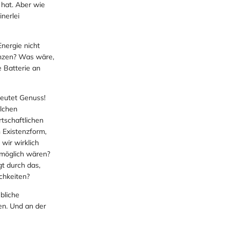
 hat. Aber wie
nerlei
nergie nicht
nzen? Was wäre,
 Batterie an
eutet Genuss!
elchen
tschaftlichen
n Existenzform,
wir wirklich
m möglich wären?
t durch das,
chkeiten?
bliche
sen. Und an der