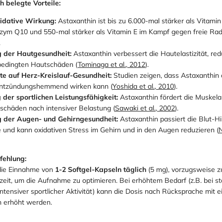
h belegte Vorteile:
idative Wirkung:
Astaxanthin ist bis zu 6.000-mal stärker als Vitami
nzym Q10 und 550-mal stärker als Vitamin E im Kampf gegen freie Radi
.
 der Hautgesundheit:
Astaxanthin verbessert die Hautelastizität, red
bedingten Hautschäden (
Tominaga et al., 2012
).
kte auf Herz-Kreislauf-Gesundheit:
Studien zeigen, dass Astaxanthin 
 entzündungshemmend wirken kann (
Yoshida et al., 2010
).
der sportlichen Leistungsfähigkeit:
Astaxanthin fördert die Muskel
lschäden nach intensiver Belastung (
Sawaki et al., 2002
).
g der Augen- und Gehirngesundheit:
Astaxanthin passiert die Blut-Hi
 und kann oxidativen Stress im Gehirn und in den Augen reduzieren (
N
ehlung:
die Einnahme von
1-2 Softgel-Kapseln täglich
(5 mg), vorzugsweise z
zeit, um die Aufnahme zu optimieren. Bei erhöhtem Bedarf (z.B. bei s
ntensiver sportlicher Aktivität) kann die Dosis nach Rücksprache mit e
h erhöht werden.