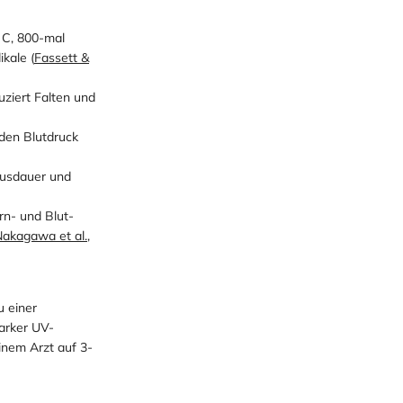
n C, 800-mal
kale (
Fassett &
uziert Falten und
den Blutdruck
ausdauer und
rn- und Blut-
akagawa et al.,
u einer
tarker UV-
inem Arzt auf 3-