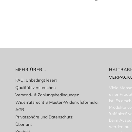
MEHR ÜBER...
HALTBARK
VERPACK
FAQ: Unbedingt lesen!
Qualitätsversprechen
Viele Mensc
einer Produ
Versand- & Zahlungsbedingungen
ist. Es ersch
Widerrufsrecht & Muster-Widerrufsformular
Produkte vo
AGB
'raffiniert' 
Privatsphäre und Datenschutz
beim Auspac
Über uns
werden nur 
Kontakt