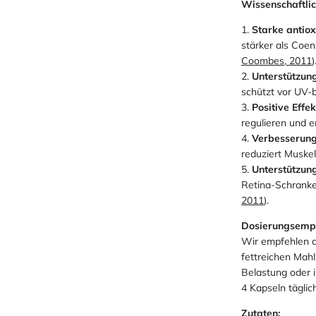
Wissenschaftlic
1.
Starke antiox
stärker als Coe
Coombes, 2011
)
2.
Unterstützung
schützt vor UV-
3.
Positive Effe
regulieren und
4.
Verbesserung 
reduziert Muske
5.
Unterstützun
Retina-Schranke
2011
).
Dosierungsempf
Wir empfehlen 
fettreichen Mahl
Belastung oder i
4 Kapseln täglic
Zutaten: