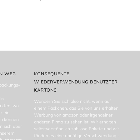
EN WEG
KONSEQUENTE
WIEDERVERWENDUNG BENUTZTER
rpackungs-
KARTONS
in
Wundern Sie sich also nicht, wenn auf
rkten, wo
einem Päckchen, das Sie von uns erhalten,
r ein
Werbung von amazon oder irgendeiner
en können
anderen Firma zu sehen ist. Wir erhalten
n sich über
selbstverständlich zahllose Pakete und wir
 unserem
fänden es eine unnötige Verschwendung -