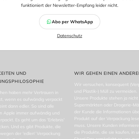
funktioniert der Newsletter-Empfang leider nicht.
Abo per WhatsApp
Datenschutz
EITEN UND
WIR GEHEN EINEN ANDER
UNGSPHILOSOPHIE
Wir versuchen, konsequent (Ve
und Plastik-) Müll zu vermeiden.
hen haben mehr Vertrauen in
Unsere Produkte stehen ja nicht 
kt, wenn es aufwändig verpackt
Supermärkten oder Drogerie-Mä
eint dann edler. So sind alle
der Kunde die Informationen übe
n Apple immer aufwändig und
Produkt auf der Verpackung les
verpackt. Es geht um das 'Erlebnis'
muss. Unsere Kunden informiere
ken. Und es gibt Produkte, die
die Produkte, die sie kaufen, in
wegen der 'edlen' Verpackung