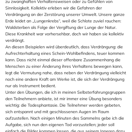
zu zwanghaften Verhaltensweisen oder zu Gefühlen von
Sinnlosigkeit. Kollektiv erleben wir die Gefahren der
Verdrängung an der Zerstörung unserer Umwelt. Unsere ganze
Erde leidet an „Lungenkrebs“, weil die Schlote zuviel rauchen:
Waldsterben als Folge der Vergiftung der Lunge der Natur.
Diese Krankheit war vorhersehbar, doch wir haben sie kollektiv
verdrängt.
An diesen Beispielen wird überdeutlich, dass Verdrängung: die
Aufrechterhaltung eines Schein-Wohlbefindens, teuer kommen
kann. Dass nicht einmal dieser offenbare Zusammenhang die
Menschen zu einer Änderung ihres Verhaltens bewegen kann,
legt die Vermutung nahe, dass neben der Verdrängung vielleicht
noch eine andere Kraft am Werke ist, die sich der Verdrängung
nur als Instrument bedient.
Unter den Übungen, die ich in meinen Selbsterfahrungsgruppen
den Teilnehmern anbiete, ist mir immer eine Übung besonders
wichtig: die Todesphantasie. Die Teilnehmer werden gebeten,
sich entspannt und mit geschlossenen Augen im Raum
aufzustellen. Nach einigen Minuten des Sammelns gebe ich die
Aufgabe, sich nun den eigenen Tod vorzustellen; jeder soll
einfach die Bilder kommen lassen, die aus seinem Inneren dazu