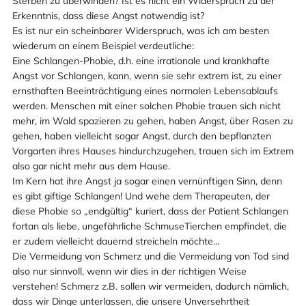
Sterben zu überwinden? Ist es nicht ein Widerspruch zu der
Erkenntnis, dass diese Angst notwendig ist?
Es ist nur ein scheinbarer Widerspruch, was ich am besten
wiederum an einem Beispiel verdeutliche:
Eine Schlangen-Phobie, d.h. eine irrationale und krankhafte
Angst vor Schlangen, kann, wenn sie sehr extrem ist, zu einer
ernsthaften Beeinträchtigung eines normalen Lebensablaufs
werden. Menschen mit einer solchen Phobie trauen sich nicht
mehr, im Wald spazieren zu gehen, haben Angst, über Rasen zu
gehen, haben vielleicht sogar Angst, durch den bepflanzten
Vorgarten ihres Hauses hindurchzugehen, trauen sich im Extrem
also gar nicht mehr aus dem Hause.
Im Kern hat ihre Angst ja sogar einen vernünftigen Sinn, denn
es gibt giftige Schlangen! Und wehe dem Therapeuten, der
diese Phobie so „endgültig“ kuriert, dass der Patient Schlangen
fortan als liebe, ungefährliche SchmuseTierchen empfindet, die
er zudem vielleicht dauernd streicheln möchte...
Die Vermeidung von Schmerz und die Vermeidung von Tod sind
also nur sinnvoll, wenn wir dies in der richtigen Weise
verstehen! Schmerz z.B. sollen wir vermeiden, dadurch nämlich,
dass wir Dinge unterlassen, die unsere Unversehrtheit