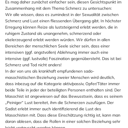
Es mag daher zunächst einfacher sein, diesen Gesichtspunkt im
Zusammenhang mit dem Thema Schmerz zu untersuchen:
Wir alle wissen, dass es zumindest in der Sexualität zwischen
Schmerz und Lust einen fliessenden Übergang gibt. In höchster
Erregung können Reize als luststeigernd erlebt werden, die in
ruhigem Zustand als unangenehm, schmerzend oder
ekelerzeugend erlebt werden würden. Wir dürfen in allen
Bereichen der menschlichen Seele sicher sein, dass einer
intensiven (ggf. angstvollen) Ablehnung immer auch eine
intensive (ggf. lustvolle) Faszination gegenübersteht. Das ist bei
Schmerz und Tod nicht anders!
In der von uns als krankhaft empfundenen sado-
masochistischen Beziehung zweier Menschen wird deutlich,
dass inbezug auf die Kategorie aktiv/passiv, Opfer/Täter immer
beide Teile in jeder der beteiligten Personen enthalten sind. Der
Masochist ist angewiesen auf das Bewusstsein, dass es seinem
„Peiniger“ Lust bereitet, ihm die Schmerzen zuzufügen. Der
Sadist erlebt immer auch identifizierend die Lust des
Masochisten mit. Dass diese Einschätzung richtig ist, kann man
daran ablesen, dass die Rollen in einer solchen Beziehung sehr
leicht vertauscht werden können.