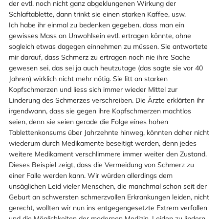
der evtl. noch nicht ganz abgeklungenen Wirkung der
Schlaftablette, dann trinkt sie einen starken Kaffee, usw.
Ich habe ihr einmal zu bedenken gegeben, dass man ein
gewisses Mass an Unwohlsein evtl. ertragen könnte, ohne
sogleich etwas dagegen einnehmen zu müssen. Sie antwortete
mir darauf, dass Schmerz zu ertragen noch nie ihre Sache
gewesen sei, das sei ja auch heutzutage (das sagte sie vor 40
Jahren) wirklich nicht mehr nötig. Sie litt an starken
Kopfschmerzen und liess sich immer wieder Mittel zur
Linderung des Schmerzes verschreiben. Die Ärzte erklärten ihr
irgendwann, dass sie gegen ihre Kopfschmerzen machtlos
seien, denn sie seien gerade die Folge eines hohen
Tablettenkonsums über Jahrzehnte hinweg, könnten daher nicht
wiederum durch Medikamente beseitigt werden, denn jedes
weitere Medikament verschlimmere immer weiter den Zustand.
Dieses Beispiel zeigt, dass die Vermeidung von Schmerz zu
einer Falle werden kann. Wir würden allerdings dem
unsäglichen Leid vieler Menschen, die manchmal schon seit der
Geburt an schwersten schmerzvollen Erkrankungen leiden, nicht
gerecht, wollten wir nun ins entgegengesetzte Extrem verfallen
und die Möglichkeiten der modernen Medizin, Leiden zu lindern,