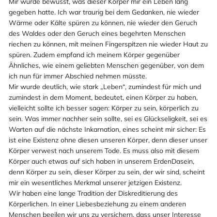
Mir wurde bewusst, was dieser Körper mir ein Leben lang
gegeben hatte. Ich war traurig bei dem Gedanken, nie wieder
Wärme oder Kälte spüren zu können, nie wieder den Geruch
des Waldes oder den Geruch eines begehrten Menschen
riechen zu können, mit meinen Fingerspitzen nie wieder Haut zu
spüren. Zudem empfand ich meinem Körper gegenüber
Ähnliches, wie einem geliebten Menschen gegenüber, von dem
ich nun für immer Abschied nehmen müsste.
Mir wurde deutlich, wie stark „Leben“, zumindest für mich und
zumindest in dem Moment, bedeutet, einen Körper zu haben,
vielleicht sollte ich besser sagen: Körper zu sein, körperlich zu
sein. Was immer nachher sein sollte, sei es Glückseligkeit, sei es
Warten auf die nächste Inkarnation, eines scheint mir sicher: Es
ist eine Existenz ohne diesen unseren Körper, denn dieser unser
Körper verwest nach unserem Tode. Es muss also mit diesem
Körper auch etwas auf sich haben in unserem ErdenDasein,
denn Körper zu sein, dieser Körper zu sein, der wir sind, scheint
mir ein wesentliches Merkmal unserer jetzigen Existenz.
Wir haben eine lange Tradition der Diskreditierung des
Körperlichen. In einer Liebesbeziehung zu einem anderen
Menschen beeilen wir uns zu versichern, dass unser Interesse